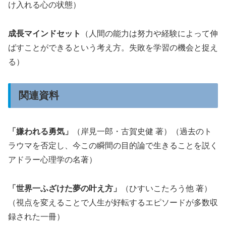
け入れる心の状態）
成長マインドセット
（人間の能力は努力や経験によって伸
ばすことができるという考え方。失敗を学習の機会と捉え
る）
関連資料
「嫌われる勇気」
（岸見一郎・古賀史健 著）（過去のト
ラウマを否定し、今この瞬間の目的論で生きることを説く
アドラー心理学の名著）
「世界一ふざけた夢の叶え方」
（ひすいこたろう他 著）
（視点を変えることで人生が好転するエピソードが多数収
録された一冊）