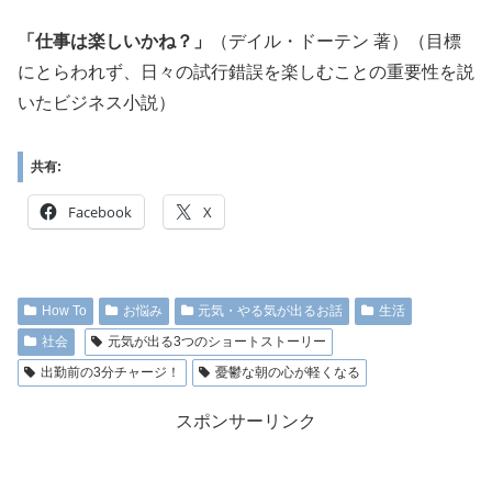
「仕事は楽しいかね？」
（デイル・ドーテン 著）（目標
にとらわれず、日々の試行錯誤を楽しむことの重要性を説
いたビジネス小説）
共有:
Facebook
X
How To
お悩み
元気・やる気が出るお話
生活
社会
元気が出る3つのショートストーリー
出勤前の3分チャージ！
憂鬱な朝の心が軽くなる
スポンサーリンク