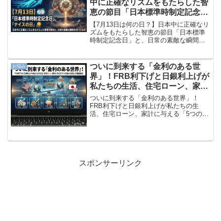
中に正確なリズムをもたらした智
恵の節目「日本標準時制定記念
日」と、日常の素敵な瞬間を見つ
【7月13日は何の日？】日本中に正確なリ
ける「ナイスの日」
ズムをもたらした智恵の節目「日本標準
時制定記念日」と、日常の素敵な瞬間を
見つける「ナイスの日」新しい1週間がス
タートする月曜日を迎えました。今日か
らまた気持ちを新たに、本格的な夏の訪
ついに到来する「金利のある世
お悩み
れを感じる爽やかな...
界」！FRB利下げと日銀利上げが
私たちの生活、住宅ローン、家計
に与える「5つの重大な変化」を
ついに到来する「金利のある世界」！
徹底解説
FRB利下げと日銀利上げが私たちの生
活、住宅ローン、家計に与える「5つの重
大な変化」を徹底解説「FRB利下げと日
銀利上げ」の概要 2024年から2025年にか
けて、世界経済は大きな転換点を迎えて
います。 こ...
スポンサーリンク