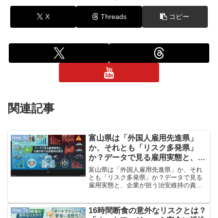
X
Threads
コピー
関連記事
富山県は「外国人雇用先進県」
How To
か、それとも「リスク多発県」
か？データで見る雇用実態と、企
業が担う治安維持の責任
富山県は「外国人雇用先進県」か、それ
とも「リスク多発県」か？データで見る
雇用実態と、企業が担う治安維持の責任
「外国人雇用率と犯罪リスク」の概要 富
山県では企業の37.2%が外国人を雇用し
ており、この割合は全国平均の24.7%を
16時間断食の意外なリスクとは？
How To
大きく上回る全...