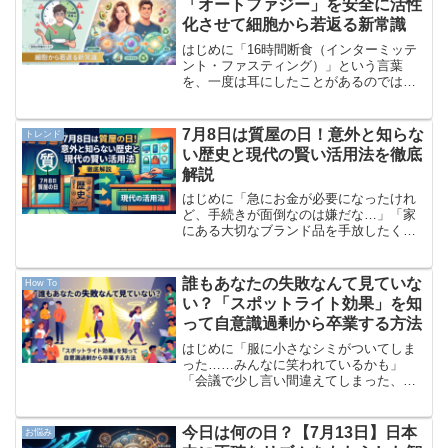
「オートファジー」を安全に活性
化させて細胞から若返る新常識
はじめに「16時間断食（インターミッテ
ント・ファスティング）」という言葉
を、一度は耳にしたことがあるのではな
いでしょうか。細胞を内側から掃除して
若返らせる「オートファジー」を活性化
させる健康法として、今や世界中で大ブ
7月8日は質屋の日！意外と知らな
トレンド
ームとなっています。しか...
い歴史と現代の賢い活用法を徹底
解説
はじめに「急にお金が必要になったけれ
ど、手続きが面倒なのは嫌だな…」「家
にある大切なブランド品を手放したくな
いけれど、今月だけ少しピンチ！」そん
な悩みを抱えたことはありませんか？そ
んなときに心強い味方になってくれるの
誰もあなたの失敗なんて見ていな
How To
が、実は私たちの街にある...
い？「スポットライト効果」を知
って自意識過剰から卒業する方法
はじめに「服に小さなシミがついてしま
った……みんなに笑われているかも」
「会議で少し言い間違えてしまった、き
っと無能だと思われたに違いない」。そ
んなふうに、自分のちょっとした失敗が
気になって、夜も眠れないほど恥ずかし
今日は何の日？【7月13日】日本
お悩み
い思いをしたことはありませ...