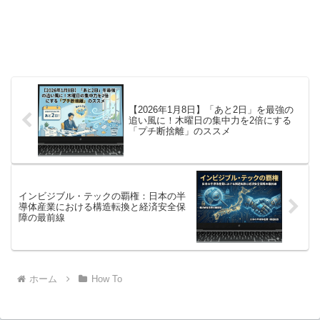
【2026年1月8日】「あと2日」を最強の
追い風に！木曜日の集中力を2倍にする
「プチ断捨離」のススメ
インビジブル・テックの覇権：日本の半
導体産業における構造転換と経済安全保
障の最前線
ホーム
How To