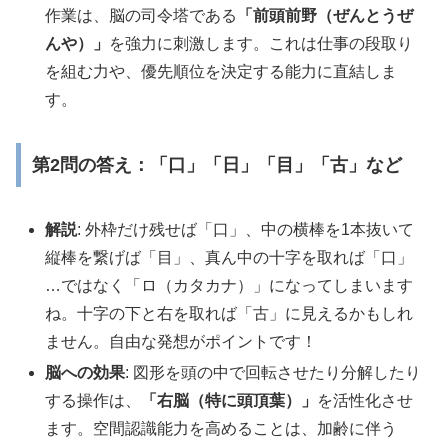
作業は、脳の司令塔である
「前頭前野（ぜんとうぜ
んや）」
を強力に刺激します。これは仕事の段取り
を組む力や、優先順位を決定する能力に直結しま
す。
第2問の答え：「口」「日」「目」「古」など
解説
: 外枠だけ残せば「口」、中の横棒を1本抜いて
縦棒を繋げば「目」、真ん中の十字を取れば「口」
…ではなく「ロ（カタカナ）」になってしまいます
ね。十字の下と右を取れば「古」に見えるかもしれ
ません。自由な発想がポイントです！
脳への効果
: 図形を頭の中で回転させたり分解したり
する操作は、
「右脳（特に頭頂葉）」
を活性化させ
ます。空間認識能力を高めることは、加齢に伴う