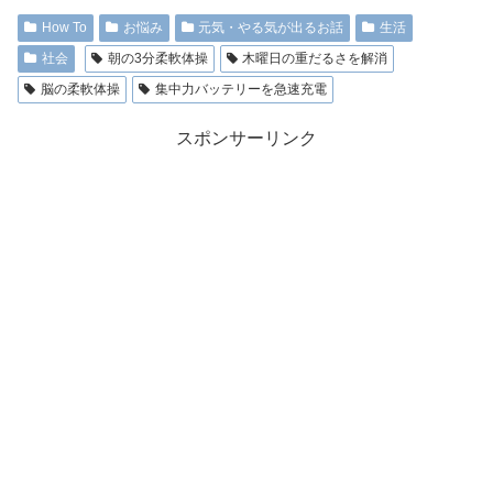
How To
お悩み
元気・やる気が出るお話
生活
社会
朝の3分柔軟体操
木曜日の重だるさを解消
脳の柔軟体操
集中力バッテリーを急速充電
スポンサーリンク