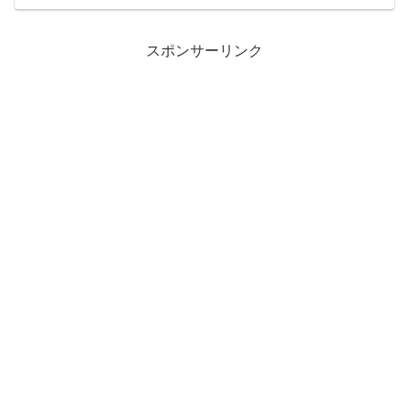
安定させ動かす役割を担う「腱板（ロー
テーターカフ）」と呼ばれる4つの筋肉の
腱が、骨から部分的に、...
スポンサーリンク