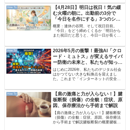
葉をニュースなどで耳にしたことはある
でしょうか。 正式名称を「独立行政法人
【4月28日】明日は祝日！気の緩
How To
エネルギー・金属...
む火曜の朝に。出勤前の3分で
「今日を名作にする」3つのショ
ートストーリー
概要：連休の谷間、そして祝日目前。
「今日」をどう締めくくるか「明日から
また祝日だと思うと、今日一日が長く感
じる」「すっかり連休ムードで、仕事に
身が入らない」「自分のやっている地味
な作業が、なんだかバカバカしく思えて
2026年5月の衝撃！最強AI「クロ
How To
きた」。4月28日、火曜日...
ード・ミュトス」が変えるサイバ
ー防衛の未来と、私たちが知って
おくべき「機械の速度」の脅威
はじめに2026年、私たちのデジタル社会
はかつてない大きな転換点を迎えまし
た。これまで「インターネットの安全を
守る」ということは、専門家が手作業で
プログラムの弱点を見つけ、修正プログ
ラムを作ることだと考えられてきまし
【肩の激痛と力が入らない！】腱
How To
た。しかし、2026年5...
板断裂（損傷）の全貌：症状、原
因、保存療法から手術まで解説
【肩の激痛と力が入らない！】腱板断裂
（損傷）の全貌：症状、原因、保存療法
から手術まで解説腱板断裂の概要腱板断
裂（けんばんだんれつ）とは、肩関節を