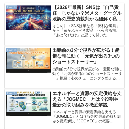
【2026年最新】SNSは「自己責
How To
任」じゃない？米メタ・グーグル
敗訴の歴史的裁判から紐解く私た
ちの未来
はじめに：SNSは単なる「便利な道具」
から「裁かれるべき製品」へ夜寝る前、
「あと5分だけ」と思って開いた
InstagramやTikTok、YouTube。気づけば
1時間、2時間と経っていて、激しい後悔
とともに朝を迎えた……。そんな経験は
出勤前の3分で視界が広がる！憂
How To
あり...
鬱な朝に効く「元気が出る3つの
ショートストーリー」
出勤前の3分で視界が広がる！憂鬱な朝に
効く「元気が出る3つのショートストーリ
ー」概要：心のチューニングを整える
「物語の処方箋」「毎日が辛いだけで、
何の意味があるのかわからない」「失敗
を引きずって前に進めない」「目の前の
エネルギーと資源の安定供給を支
How To
作業に追われて、何のた...
える「JOGMEC」とは？役割や
最新の取り組みを徹底解説
エネルギーと資源の安定供給を支える
「JOGMEC」とは？役割や最新の取り組
みを徹底解説「JOGMEC」の概要
「JOGMEC（ジョグメック）」という言