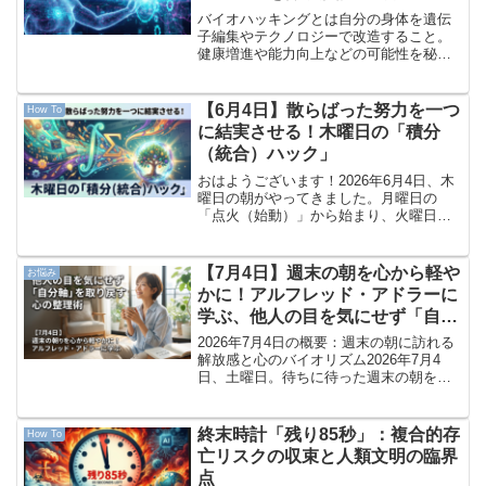
から最新技術まで
バイオハッキングとは自分の身体を遺伝
子編集やテクノロジーで改造すること。
健康増進や能力向上などの可能性を秘め
ているが、倫理的な問題や安全性への懸
念がある。
【6月4日】散らばった努力を一つ
How To
に結実させる！木曜日の「積分
（統合）ハック」
おはようございます！2026年6月4日、木
曜日の朝がやってきました。月曜日の
「点火（始動）」から始まり、火曜日の
「整理」、そして昨日の「変曲点（反
転）」と、ここまで素晴らしいペースで1
週間を駆け抜けてきた皆さん、本当にお
【7月4日】週末の朝を心から軽や
お悩み
疲れ様です。平日の終...
かに！アルフレッド・アドラーに
学ぶ、他人の目を気にせず「自分
軸」を取り戻す心の整理術
2026年7月4日の概要：週末の朝に訪れる
解放感と心のバイオリズム2026年7月4
日、土曜日。待ちに待った週末の朝を迎
えました。一週間の激しい慌ただしさか
ら解放され、ホッと一息ついている方も
多いのではないでしょうか。しかし同時
終末時計「残り85秒」：複合的存
How To
に、「せっかく...
亡リスクの収束と人類文明の臨界
点