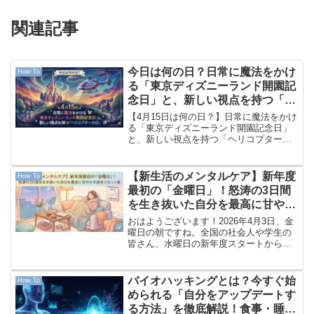
関連記事
今日は何の日？日常に魔法をかけ
How To
る「東京ディズニーランド開園記
念日」と、新しい視点を持つ「ヘ
リコプターの日」
【4月15日は何の日？】日常に魔法をかけ
る「東京ディズニーランド開園記念日」
と、新しい視点を持つ「ヘリコプターの
日」新年度が始まって3週目。一週間の折
り返し地点にやってきましたね。本日は
2026年4月15日（水曜日）です。本日の
【新生活のメンタルケア】新年度
How To
六曜は大安（...
最初の「金曜日」！怒涛の3日間
を生き抜いた自分を最高に甘やか
す週末リセット術
おはようございます！2026年4月3日、金
曜日の朝ですね。全国の社会人や学生の
皆さん、水曜日の新年度スタートから今
日まで、本当にお疲れ様でした！「まだ3
日しか経っていないの？」と思うほど、
長く濃密な時間に感じている方も多いの
バイオハッキングとは？今すぐ始
How To
ではないでしょう...
められる「自分をアップデートす
る方法」を徹底解説！食事・睡眠