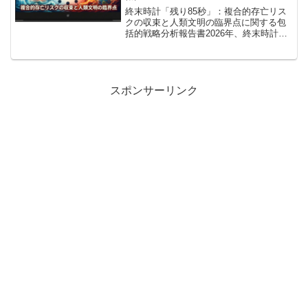
終末時計「残り85秒」：複合的存亡リス
クの収束と人類文明の臨界点に関する包
括的戦略分析報告書2026年、終末時計は
史上最短の「残り85秒」へ。核秩序の崩
壊、AIの脅威、新たな地域紛争など、人
類が直面する複合的リスクと今後のシナ
リオを徹底分析...
スポンサーリンク