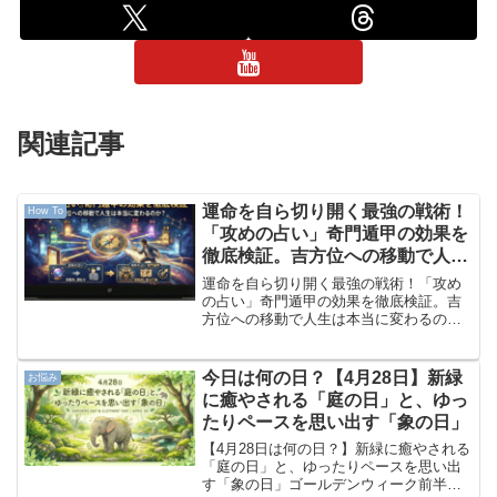
関連記事
運命を自ら切り開く最強の戦術！
How To
「攻めの占い」奇門遁甲の効果を
徹底検証。吉方位への移動で人生
は本当に変わるのか？
運命を自ら切り開く最強の戦術！「攻め
の占い」奇門遁甲の効果を徹底検証。吉
方位への移動で人生は本当に変わるの
か？「奇門遁甲（きもんとんこう）」の
概要 「占い」と聞くと、多くの人は生年
月日や手相を見て「あなたはこういう運
今日は何の日？【4月28日】新緑
お悩み
命です」と告げられる、受...
に癒やされる「庭の日」と、ゆっ
たりペースを思い出す「象の日」
【4月28日は何の日？】新緑に癒やされる
「庭の日」と、ゆったりペースを思い出
す「象の日」ゴールデンウィーク前半の