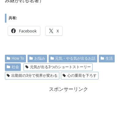
み継がれる名著）
共有:
Facebook
X
How To
お悩み
元気・やる気が出るお話
生活
社会
元気が出る3つのショートストーリー
出勤前の3分で視界が変わる
心の重荷を下ろす
スポンサーリンク