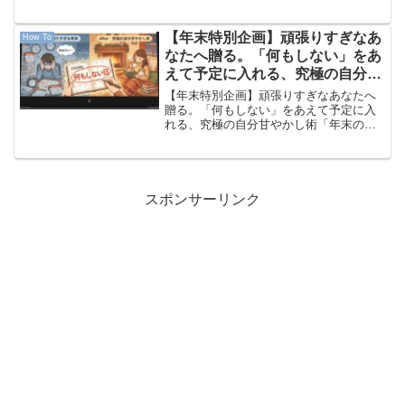
人」結論：最新ハイエンドスマホに保護
フィルムは「必須」ではなくなった！む
しろ貼ると性能が落ちるかも？ス...
【年末特別企画】頑張りすぎなあ
How To
なたへ贈る。「何もしない」をあ
えて予定に入れる、究極の自分甘
やかし術
【年末特別企画】頑張りすぎなあなたへ
贈る。「何もしない」をあえて予定に入
れる、究極の自分甘やかし術「年末の自
分甘やかし術」の概要 12月も後半、世の
中は「師走」の名の通り慌ただしく動き
回っています。 仕事の追い込み、大掃
除、忘年会、新年の準...
スポンサーリンク