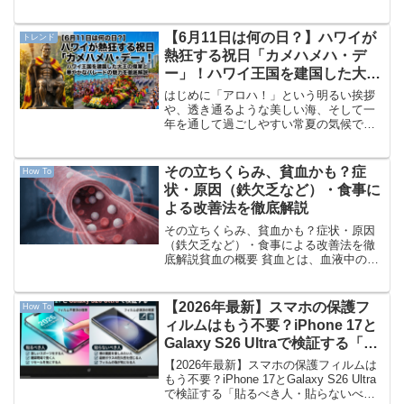
連休が明け、カレンダー通りにお仕事や
学校という方も多いのではないでしょう
か。連休の谷間で少しリズムが掴みにく
【6月11日は何の日？】ハワイが
トレンド
い火曜日、本日は20...
熱狂する祝日「カメハメハ・デ
ー」！ハワイ王国を建国した大王
の偉業と華やかなパレードの魅力
はじめに「アロハ！」という明るい挨拶
を徹底解説
や、透き通るような美しい海、そして一
年を通して過ごしやすい常夏の気候で、
私たち日本人にも大人気の観光地である
ハワイ。そんなハワイにおいて、6月11日
は特別な意味を持つ、とても重要な1日だ
その立ちくらみ、貧血かも？症
How To
ということをご存知...
状・原因（鉄欠乏など）・食事に
よる改善法を徹底解説
その立ちくらみ、貧血かも？症状・原因
（鉄欠乏など）・食事による改善法を徹
底解説貧血の概要 貧血とは、血液中の
「ヘモグロビン」の濃度が低下した状態
を指します。 ヘモグロビンは、赤血球に
含まれるタンパク質の一種で、全身の細
【2026年最新】スマホの保護フ
How To
胞に酸素を運ぶという非...
ィルムはもう不要？iPhone 17と
Galaxy S26 Ultraで検証する「貼
るべき人・貼らないべき人」
【2026年最新】スマホの保護フィルムは
もう不要？iPhone 17とGalaxy S26 Ultra
で検証する「貼るべき人・貼らないべき