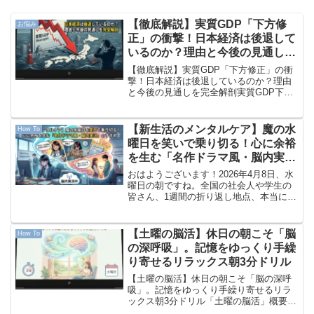
【徹底解説】実質GDP「下方修
お悩み
正」の衝撃！日本経済は後退して
いるのか？理由と今後の見通しを
完全解剖
【徹底解説】実質GDP「下方修正」の衝
撃！日本経済は後退しているのか？理由
と今後の見通しを完全解剖実質GDP下方
修正の概要ニュースで「実質GDPが下方
修正されました」という言葉を聞いて、
不安を感じたことはないでしょうか。
【新生活のメンタルケア】魔の水
How To
「景気が良くなってい...
曜日を笑いで乗り切る！心に余裕
を生む「名作ドラマ風・脳内実
況」のすすめ
おはようございます！2026年4月8日、水
曜日の朝ですね。全国の社会人や学生の
皆さん、1週間の折り返し地点、本当にお
疲れ様です！月曜・火曜と張り詰めてい
た緊張の糸が少し緩み、「なんだか今日
は体が鉛のように重い…」「朝から小さ
【土曜の脳活】休日の朝こそ「脳
How To
なミスをしてしま...
の深呼吸」。記憶をゆっくり手繰
り寄せるリラックス朝3分ドリル
【土曜の脳活】休日の朝こそ「脳の深呼
吸」。記憶をゆっくり手繰り寄せるリラ
ックス朝3分ドリル「土曜の脳活」概要お
はようございます！2026年2月21日、土