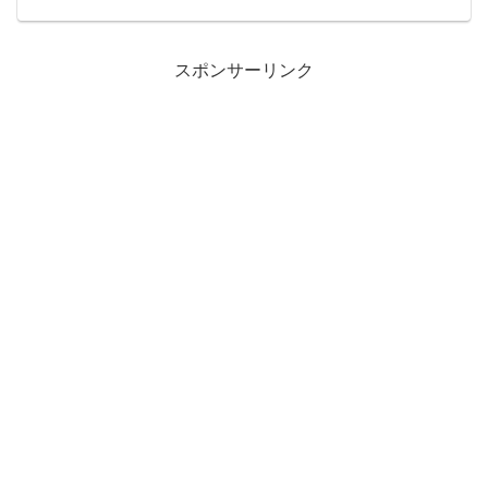
ジャンプする」という驚くほど簡単なモ
ーニングルーティンが大流行していま
す。「本当にそれだけで効...
スポンサーリンク