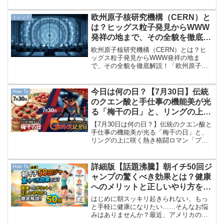
曜日です。1週間、本当にお疲れ様でし
た！平日は時間に追われてフル回転して
欧州原子核研究機構（CERN）と
トレンド
いた脳も、今日は...
は？ヒッグス粒子発見からWWW
発祥の地まで、その全貌を徹底解
説！
欧州原子核研究機構（CERN）とは？ヒ
ッグス粒子発見からWWW発祥の地ま
で、その全貌を徹底解説！「欧州原子核
研究機構（CERN）」の概要欧州原子核
研究機構（CERN、セルン）は、スイス
のジュネーブ郊外とフランスの国境にま
今日は何の日？【7月30日】伝統
How To
たがって位置する、世...
のクエン酸と手仕事の機能美が光
る「梅干の日」と、リングの上に
咲く熱き格闘ロマン「プロレス記
【7月30日は何の日？】伝統のクエン酸と
念日」
手仕事の機能美が光る「梅干の日」と、
リングの上に咲く熱き格闘ロマン「プロ
レス記念日」7月もいよいよ明日で締めく
くり、木曜日を迎えました。お庭の木々
を揺らす夏の心地よい風が通り抜け、休
詳細版【話題沸騰】朝イチ50回ジ
How To
日の訪れが少しずつ...
ャンプの驚くべき効果とは？健康
へのメリットと正しいやり方を徹
底解説！
はじめに朝スッキリ起きられない、もっ
と手軽に健康になりたい……そんなお悩
みはありませんか？最近、アメリカの
SNSを中心に「起床直後にその場で50回