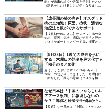
徹底解説！
能）が未来の経済や天気を予測したとい
う話題を見かけることが多くなりまし
た。しかし、もしその予測を根本から覆
すような「全く予想外の出来事」が起き
たとき、完璧だと思われていたAIの心の
【成長期の膝の痛み】オスグッド
How To
中では一体何が起きるの...
病の全知識！原因、症状、適切な
治療法と親ができるサポート
【成長期の膝の痛み】オスグッド病の全
知識！原因、症状、適切な治療法と親が
できるサポートオスグッド病の概要オス
グッド病（正式名称：オスグッド・シュ
ラッター病）は、10歳から15歳頃の成長
期にある子ども、特に活発にスポーツを
【5月28日】1週間の成果を形に
How To
行う男子に多く発症す...
する！木曜日の効率を最大化する
「積分のまとめ術」
おはようございます！2026年5月28日、
木曜日の朝がやってきました。月曜日に
ご紹介した「微分の思考（タスクを極小
に切り分けて始動する）」から始まり、
水曜日の「変曲点」を過ぎて、いよいよ1
週間も終盤戦に突入しました。木曜日
なぜ日本は『中国のいやらしいレ
お悩み
は、これまでコツコ...
アアース規制』に報復しないの
か？半導体と経済安全保障から読
み解く日本の冷徹な生存戦略
【図解】なぜ日本は『中国のいやらしい