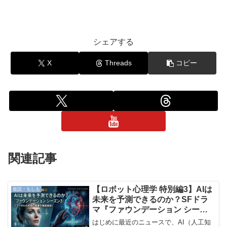
シェアする
X
Threads
コピー
関連記事
【ロボット心理学 特別編3】AIは
仮説・もしも
未来を予測できるのか？SFドラ
マ『ファウンデーション シーズ
ン3』デマーゼルの究極の葛藤を
はじめに最近のニュースで、AI（人工知