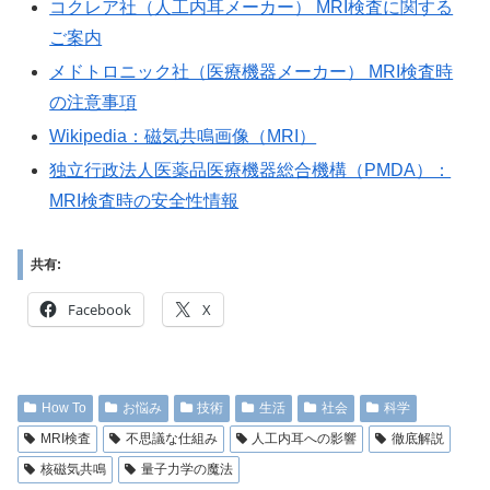
コクレア社（人工内耳メーカー） MRI検査に関する
ご案内
メドトロニック社（医療機器メーカー） MRI検査時
の注意事項
Wikipedia：磁気共鳴画像（MRI）
独立行政法人医薬品医療機器総合機構（PMDA）：
MRI検査時の安全性情報
共有:
Facebook
X
How To
お悩み
技術
生活
社会
科学
MRI検査
不思議な仕組み
人工内耳への影響
徹底解説
核磁気共鳴
量子力学の魔法