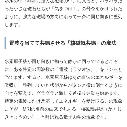
ネルの中（非常に強力な磁場の中）に入ると、バラバラだ
った小さな磁石たちが「気をつけ！」の号令をかけられた
ように、強力な磁場の方向に沿って一斉に同じ向きに整列
します。
電波を当てて共鳴させる「核磁気共鳴」の魔法
水素原子核が同じ向きに揃って静かに回っているところ
に、ある特定の周波数の「電波（ラジオ波）」をドンッと
当てます。すると、水素原子核はその電波のエネルギーを
吸収し、整列していた状態からパタンと横に倒れるように
向きを変えて、グラグラと激しく首振り運動を始めます。
特定の電波にだけ反応してエネルギーを受け取るこの現象
こそが、MRIの名前の由来でもある「核磁気共鳴（かくじ
ききょうめい）」と呼ばれる量子力学の現象です。