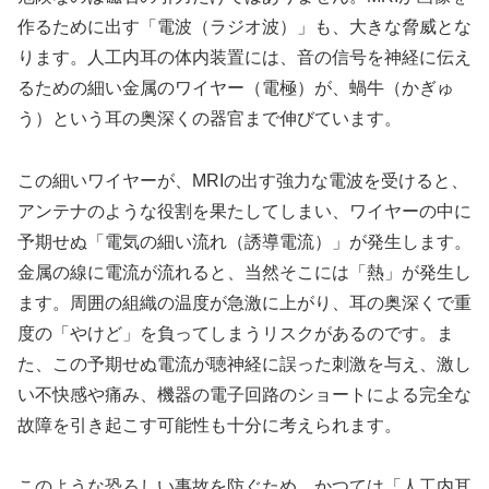
作るために出す「電波（ラジオ波）」も、大きな脅威とな
ります。人工内耳の体内装置には、音の信号を神経に伝え
るための細い金属のワイヤー（電極）が、蝸牛（かぎゅ
う）という耳の奥深くの器官まで伸びています。
この細いワイヤーが、MRIの出す強力な電波を受けると、
アンテナのような役割を果たしてしまい、ワイヤーの中に
予期せぬ「電気の細い流れ（誘導電流）」が発生します。
金属の線に電流が流れると、当然そこには「熱」が発生し
ます。周囲の組織の温度が急激に上がり、耳の奥深くで重
度の「やけど」を負ってしまうリスクがあるのです。ま
た、この予期せぬ電流が聴神経に誤った刺激を与え、激し
い不快感や痛み、機器の電子回路のショートによる完全な
故障を引き起こす可能性も十分に考えられます。
このような恐ろしい事故を防ぐため、かつては「人工内耳