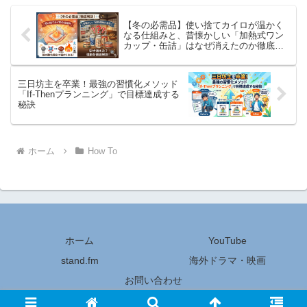
【冬の必需品】使い捨てカイロが温かく
なる仕組みと、昔懐かしい「加熱式ワン
カップ・缶詰」はなぜ消えたのか徹底解
説！
三日坊主を卒業！最強の習慣化メソッド
「If-Thenプランニング」で目標達成する
秘訣
ホーム
How To
ホーム
YouTube
stand.fm
海外ドラマ・映画
お問い合わせ
© 2023-2026 ちょっと気になる話題の宝庫.