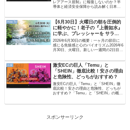
レアアース規制』に報復しないのか？半
導体と経済安全保障から読み解く日本の
冷徹な生存戦略現代の国際社会におい
て、グローバル・サプライチェーンは単
なる貿易のネットワークから、国家間の
【6月30日】火曜日の朝を圧倒的
How To
「武器」へと変貌を遂げまし...
に軽やかに！老子の『上善如水』
に学ぶ、プレッシャーを サラリ
とかわす「水の生き方」の魔法
2026年6月30日の概要：一ヶ月の節目に
感じる焦燥感と心のバイオリズム2026年6
月30日、火曜日。新しい一週間の2日目で
あり、そして6月という一ヶ月を締めくく
る節目の朝を迎えました。「今月もなん
とかここまで走りきった」という安堵感
激安ECの巨人「Temu」と
お金
がある...
「SHEIN」徹底比較！安さの理由
と危険性、どっちがおすすめ？
激安ECの巨人「Temu」と「SHEIN」徹
底比較！安さの理由と危険性、どっちが
おすすめ？「Temu」と「SHEIN」の概要
「Temu（テム）」と「SHEIN（シーイ
ン）」は、いずれも中国発の越境ECサイ
トであり、その圧倒的な安さと品揃え...
スポンサーリンク