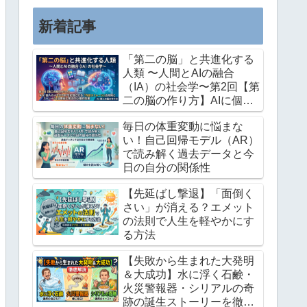
この記事では、私が長年培ってき...
新着記事
「第二の脳」と共進化する
人類 〜人間とAIの融合
（IA）の社会学〜第2回【第
二の脳の作り方】AIに個人
のメモやPDFを記憶させる
毎日の体重変動に悩まな
「外部ストレージ」活用術
い！自己回帰モデル（AR）
と驚きの心理的効果
で読み解く過去データと今
日の自分の関係性
【先延ばし撃退】「面倒く
さい」が消える？エメット
の法則で人生を軽やかにす
る方法
【失敗から生まれた大発明
＆大成功】水に浮く石鹸・
火災警報器・シリアルの奇
跡の誕生ストーリーを徹底