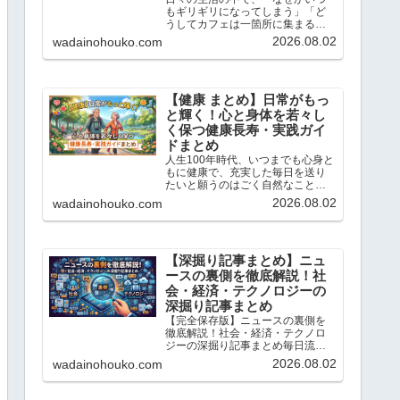
もギリギリになってしまう」「ど
うしてカフェは一箇所に集まるの
だろう？」と不思議に思ったこと
2026.08.02
wadainohouko.com
はありませんか？この記事では、
当ブログ「ちょっと気になる話題
の宝庫」で解説している「心理
学」や「統計学」のトピックの中
か...
【健康 まとめ】日常がもっ
と輝く！心と身体を若々し
く保つ健康長寿・実践ガイ
ドまとめ
人生100年時代、いつまでも心身と
もに健康で、充実した毎日を送り
たいと願うのはごく自然なことで
す。こんにちは、「ちょっと気に
2026.08.02
wadainohouko.com
なる話題の宝庫」です。この記事
では、私が日々リサーチし、独自
の科学的・統計的な視点で読み解
いてきた「健康と若返り」に...
【深掘り記事まとめ】ニュ
ースの裏側を徹底解説！社
会・経済・テクノロジーの
深掘り記事まとめ
【完全保存版】ニュースの裏側を
徹底解説！社会・経済・テクノロ
ジーの深掘り記事まとめ毎日流れ
てくるニュースの表面だけを追っ
2026.08.02
wadainohouko.com
ていては、社会の本当の姿は見え
てきません。こんにちは、「ちょ
っと気になる話題の宝庫」です。