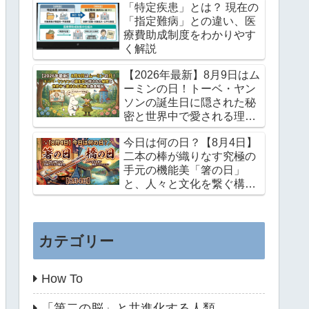
「特定疾患」とは？ 現在の
「指定難病」との違い、医
療費助成制度をわかりやす
く解説
【2026年最新】8月9日はム
ーミンの日！トーベ・ヤン
ソンの誕生日に隠された秘
密と世界中で愛される理由
を徹底解説
今日は何の日？【8月4日】
二本の棒が織りなす究極の
手元の機能美「箸の日」
と、人々と文化を繋ぐ構造
力学のロマン「橋の日」
カテゴリー
How To
「第二の脳」と共進化する人類