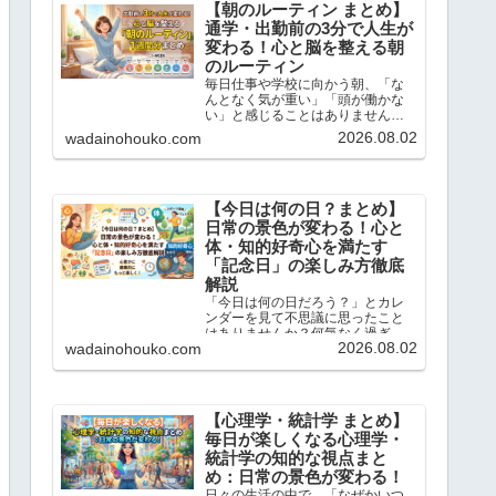
【朝のルーティン まとめ】
通学・出勤前の3分で人生が
変わる！心と脳を整える朝
のルーティン
毎日仕事や学校に向かう朝、「な
んとなく気が重い」「頭が働かな
い」と感じることはありません
か？この記事では、忙しい現代人
2026.08.02
wadainohouko.com
のために、通勤・通学前のたった3
分でサクッと読めて、一日を前向
きにスタートできる「朝のショー
トストーリーと脳内ドリル」を1...
【今日は何の日？まとめ】
日常の景色が変わる！心と
体・知的好奇心を満たす
「記念日」の楽しみ方徹底
解説
「今日は何の日だろう？」とカレ
ンダーを見て不思議に思ったこと
はありませんか？何気なく過ぎて
2026.08.02
wadainohouko.com
いく毎日にも、実は先人たちの知
恵や歴史的なドラマ、そして私た
ちの暮らしを豊かにするヒントが
たくさん隠されています。この記
事では、当ブログで大人気の「今...
【心理学・統計学 まとめ】
毎日が楽しくなる心理学・
統計学の知的な視点まと
め：日常の景色が変わる！
日々の生活の中で、「なぜかいつ