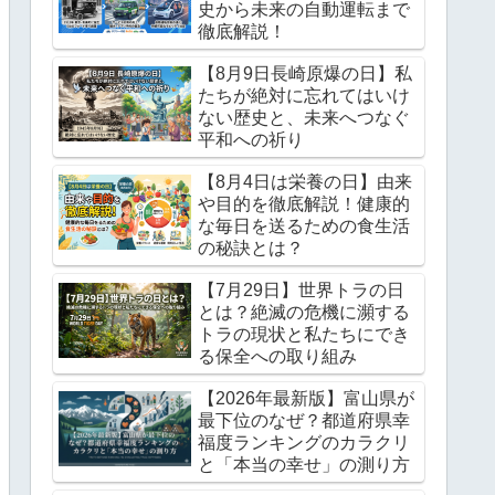
史から未来の自動運転まで
徹底解説！
【8月9日長崎原爆の日】私
たちが絶対に忘れてはいけ
ない歴史と、未来へつなぐ
平和への祈り
【8月4日は栄養の日】由来
や目的を徹底解説！健康的
な毎日を送るための食生活
の秘訣とは？
【7月29日】世界トラの日
とは？絶滅の危機に瀕する
トラの現状と私たちにでき
る保全への取り組み
【2026年最新版】富山県が
最下位のなぜ？都道府県幸
福度ランキングのカラクリ
と「本当の幸せ」の測り方