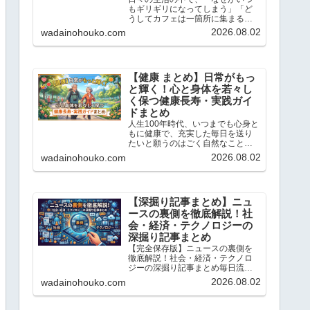
もギリギリになってしまう」「ど
うしてカフェは一箇所に集まるの
だろう？」と不思議に思ったこと
2026.08.02
wadainohouko.com
はありませんか？この記事では、
当ブログ「ちょっと気になる話題
の宝庫」で解説している「心理
学」や「統計学」のトピックの中
か...
【健康 まとめ】日常がもっ
と輝く！心と身体を若々し
く保つ健康長寿・実践ガイ
ドまとめ
人生100年時代、いつまでも心身と
もに健康で、充実した毎日を送り
たいと願うのはごく自然なことで
す。こんにちは、「ちょっと気に
2026.08.02
wadainohouko.com
なる話題の宝庫」です。この記事
では、私が日々リサーチし、独自
の科学的・統計的な視点で読み解
いてきた「健康と若返り」に...
【深掘り記事まとめ】ニュ
ースの裏側を徹底解説！社
会・経済・テクノロジーの
深掘り記事まとめ
【完全保存版】ニュースの裏側を
徹底解説！社会・経済・テクノロ
ジーの深掘り記事まとめ毎日流れ
てくるニュースの表面だけを追っ
2026.08.02
wadainohouko.com
ていては、社会の本当の姿は見え
てきません。こんにちは、「ちょ
っと気になる話題の宝庫」です。