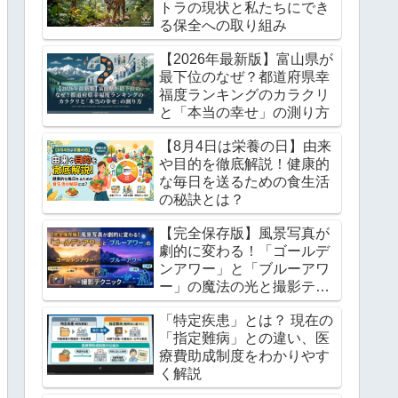
トラの現状と私たちにでき
る保全への取り組み
【2026年最新版】富山県が
最下位のなぜ？都道府県幸
福度ランキングのカラクリ
と「本当の幸せ」の測り方
【8月4日は栄養の日】由来
や目的を徹底解説！健康的
な毎日を送るための食生活
の秘訣とは？
【完全保存版】風景写真が
劇的に変わる！「ゴールデ
ンアワー」と「ブルーアワ
ー」の魔法の光と撮影テク
ニック
「特定疾患」とは？ 現在の
「指定難病」との違い、医
療費助成制度をわかりやす
く解説