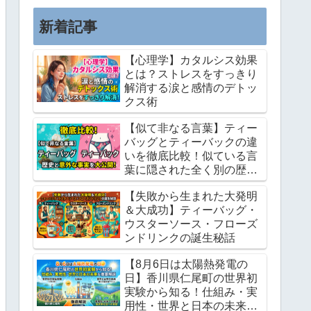
この記事では、私が長年培ってき...
新着記事
【心理学】カタルシス効果
とは？ストレスをすっきり
解消する涙と感情のデトッ
クス術
【似て非なる言葉】ティー
バッグとティーバックの違
いを徹底比較！似ている言
葉に隠された全く別の歴史
と意外な事実
【失敗から生まれた大発明
＆大成功】ティーバッグ・
ウスターソース・フローズ
ンドリンクの誕生秘話
【8月6日は太陽熱発電の
日】香川県仁尾町の世界初
実験から知る！仕組み・実
用性・世界と日本の未来を