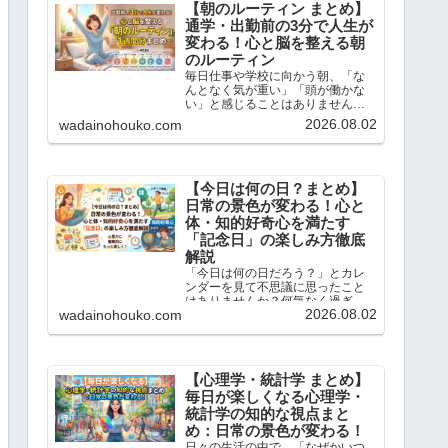
【朝のルーティン まとめ】
通学・出勤前の3分で人生が
変わる！心と脳を整える朝
のルーティン
毎日仕事や学校に向かう朝、「な
んとなく気が重い」「頭が働かな
い」と感じることはありません
か？この記事では、忙しい現代人
2026.08.02
wadainohouko.com
のために、通勤・通学前のたった3
分でサクッと読めて、一日を前向
きにスタートできる「朝のショー
トストーリーと脳内ドリル」を1...
【今日は何の日？まとめ】
日常の景色が変わる！心と
体・知的好奇心を満たす
「記念日」の楽しみ方徹底
解説
「今日は何の日だろう？」とカレ
ンダーを見て不思議に思ったこと
はありませんか？何気なく過ぎて
2026.08.02
wadainohouko.com
いく毎日にも、実は先人たちの知
恵や歴史的なドラマ、そして私た
ちの暮らしを豊かにするヒントが
たくさん隠されています。この記
事では、当ブログで大人気の「今...
【心理学・統計学 まとめ】
毎日が楽しくなる心理学・
統計学の知的な視点まと
め：日常の景色が変わる！
日々の生活の中で、「なぜかいつ