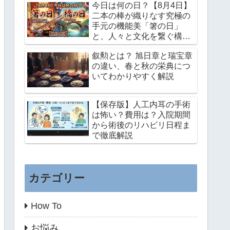
今日は何の日？【8月4日】
二本の棒が織りなす究極の
手元の機能美「箸の日」
と、人々と文化を繋ぐ構造
力学のロマン「橋の日」
叙勲とは？ 旭日章と瑞宝章
の違い、春と秋の栄典につ
いてわかりやすく解説
【保存版】人工内耳の手術
は怖い？費用は？入院期間
から術後のリハビリ日程ま
で徹底解説
カテゴリー
How To
お悩み