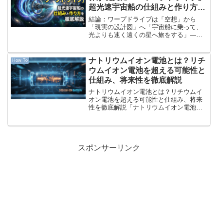
超光速宇宙船の仕組みと作り方を
徹底解説
結論：ワープドライブは「空想」から
「現実の設計図」へ「宇宙船に乗って、
光よりも速く遠くの星へ旅をする」——
スタートレックやスターウォーズのよう
なSF映画でおなじみのワープ航法（超光
速航行）。長らく、アインシュタインの
ナトリウムイオン電池とは？リチ
How To
相対性理論によって「光よ...
ウムイオン電池を超える可能性と
仕組み、将来性を徹底解説
ナトリウムイオン電池とは？リチウムイ
オン電池を超える可能性と仕組み、将来
性を徹底解説「ナトリウムイオン電池」
の概要 ナトリウムイオン電池（Sodium-
ion battery、NIBまたはSIB）は、充電し
て繰り返し使える二次電池の一種です...
スポンサーリンク