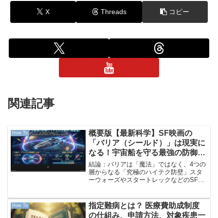
X
Threads
コピー
関連記事
概要版【最新科学】SF映画の
How To
「バリア（シールド）」は現実に
なる！宇宙船を守る最強の防御シ
ステムの仕組み
結論：バリアは「魔法」ではなく、4つの
層からなる「究極のハイテク防壁」スタ
ーウォーズやスタートレックなどのSF映
画でおなじみの、宇宙船をビームやミサ
イルから守る「光るバリア（シール
ド）」。これまでは単なる空想の産物だ
指定難病とは？ 医療費助成制度
How To
と思われてきましたが、最...
の仕組み、申請方法、対象疾患一