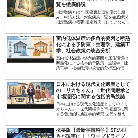
覧を徹底解説
指定難病とは？ 医療費助成制度の仕組
み、申請方法、対象疾患一覧を徹底解説
指定難病の概要 指定難病（していなんび
ょう）とは、「難病の患者に対する医療
等に関する法律」（通称：難病法）に基
づき、国（厚生労働大臣）が指定した特
室内低体温症の多角的要因と断熱
How To
定の疾患群のことです。...
化による予防策：生理学、建築工
学、社会政策の統合分析
室内低体温症の多角的要因と居住環境の
断熱化による抜本的予防策：生理学、建
築工学、社会政策の統合的分析室内低体
温症の概要と社会的危急度低体温症は一
般に、冬山の遭難や水難事故といった極
限環境下での偶発的な事象として想起さ
日本における現代文化遺産として
How To
れがちであるが、日本国内...
の「リカちゃん」：世代間継承と
市場適応に関する包括的民族誌学
的研究
日本における現代文化遺産としての「リ
カちゃん」：世代間継承と市場適応に関
する包括的民族誌学的研究 世代を超えて
愛されるリカちゃんの変遷 第1章：序論
― 日本的ドール・カルチャーの起源と特
異性 1.1 研究の背景と目的 1967年（昭和
概要版【最新宇宙科学】SFの世
How To
42...
界が現実に！「ワープドライブ」