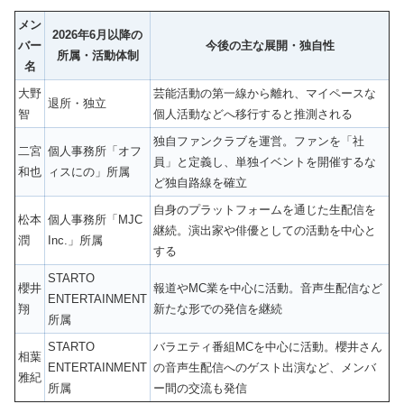
メン
2026年6月以降の
バー
今後の主な展開・独自性
所属・活動体制
名
大野
芸能活動の第一線から離れ、マイペースな
退所・独立
智
個人活動などへ移行すると推測される
独自ファンクラブを運営。ファンを「社
二宮
個人事務所「オフ
員」と定義し、単独イベントを開催するな
和也
ィスにの」所属
ど独自路線を確立
自身のプラットフォームを通じた生配信を
松本
個人事務所「MJC
継続。演出家や俳優としての活動を中心と
潤
Inc.」所属
する
STARTO
櫻井
報道やMC業を中心に活動。音声生配信など
ENTERTAINMENT
翔
新たな形での発信を継続
所属
STARTO
バラエティ番組MCを中心に活動。櫻井さん
相葉
ENTERTAINMENT
の音声生配信へのゲスト出演など、メンバ
雅紀
所属
ー間の交流も発信