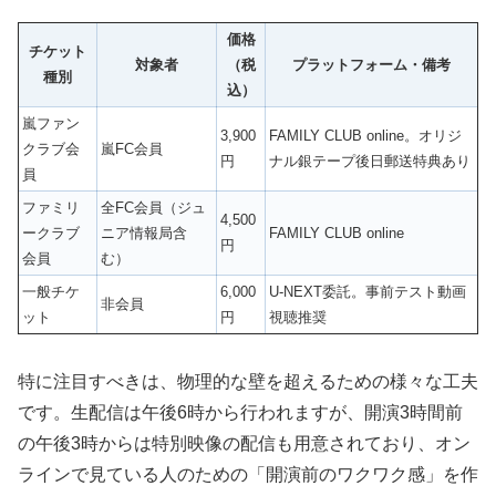
価格
チケット
対象者
（税
プラットフォーム・備考
種別
込）
嵐ファン
3,900
FAMILY CLUB online。オリジ
クラブ会
嵐FC会員
円
ナル銀テープ後日郵送特典あり
員
ファミリ
全FC会員（ジュ
4,500
ークラブ
ニア情報局含
FAMILY CLUB online
円
会員
む）
一般チケ
6,000
U-NEXT委託。事前テスト動画
非会員
ット
円
視聴推奨
特に注目すべきは、物理的な壁を超えるための様々な工夫
です。生配信は午後6時から行われますが、開演3時間前
の午後3時からは特別映像の配信も用意されており、オン
ラインで見ている人のための「開演前のワクワク感」を作