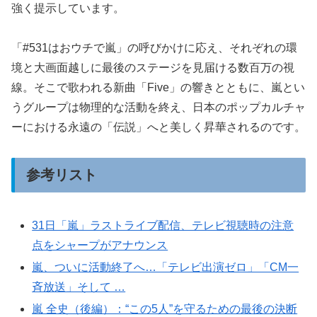
強く提示しています。
「#531はおウチで嵐」の呼びかけに応え、それぞれの環
境と大画面越しに最後のステージを見届ける数百万の視
線。そこで歌われる新曲「Five」の響きとともに、嵐とい
うグループは物理的な活動を終え、日本のポップカルチャ
ーにおける永遠の「伝説」へと美しく昇華されるのです。
参考リスト
31日「嵐」ラストライブ配信、テレビ視聴時の注意
点をシャープがアナウンス
嵐、ついに活動終了へ…「テレビ出演ゼロ」「CM一
斉放送」そして …
嵐 全史（後編）：“この5人”を守るための最後の決断