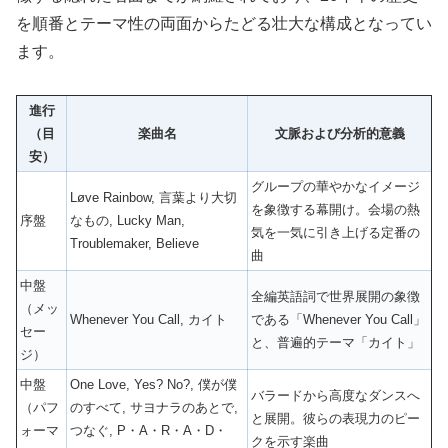
を順番とテーマ性の両面からたどる壮大な構成となってい
ます。
進行
（目
楽曲名
文脈および分析的意義
安）
グループの華やかなイメージ
Løve Rainbow, 言葉より大切
を象徴する幕開け。会場の熱
序盤
なもの, Lucky Man,
気を一気に引き上げる定番の
Troublemaker, Believe
曲
中盤
全編英語詞で世界展開の象徴
（メッ
Whenever You Call, カイト
である「Whenever You Call」
セー
と、普遍的テーマ「カイト」
ジ）
中盤
One Love, Yes? No?, 僕が僕
バラードから高度なダンスへ
（パフ
のすべて, サヨナラのあとで,
と展開。彼らの表現力のピー
ォーマ
つなぐ, P・A・R・A・D・
クを示す楽曲