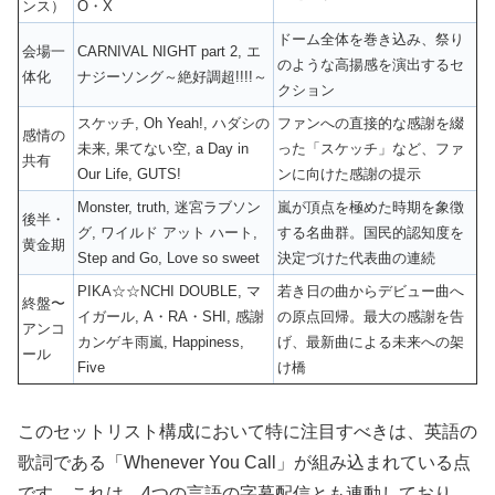
ンス）
O・X
ドーム全体を巻き込み、祭り
会場一
CARNIVAL NIGHT part 2, エ
のような高揚感を演出するセ
体化
ナジーソング～絶好調超!!!!～
クション
スケッチ, Oh Yeah!, ハダシの
ファンへの直接的な感謝を綴
感情の
未来, 果てない空, a Day in
った「スケッチ」など、ファ
共有
Our Life, GUTS!
ンに向けた感謝の提示
Monster, truth, 迷宮ラブソン
嵐が頂点を極めた時期を象徴
後半・
グ, ワイルド アット ハート,
する名曲群。国民的認知度を
黄金期
Step and Go, Love so sweet
決定づけた代表曲の連続
PIKA☆☆NCHI DOUBLE, マ
若き日の曲からデビュー曲へ
終盤〜
イガール, A・RA・SHI, 感謝
の原点回帰。最大の感謝を告
アンコ
カンゲキ雨嵐, Happiness,
げ、最新曲による未来への架
ール
Five
け橋
このセットリスト構成において特に注目すべきは、英語の
歌詞である「Whenever You Call」が組み込まれている点
です。これは、4つの言語の字幕配信とも連動しており、