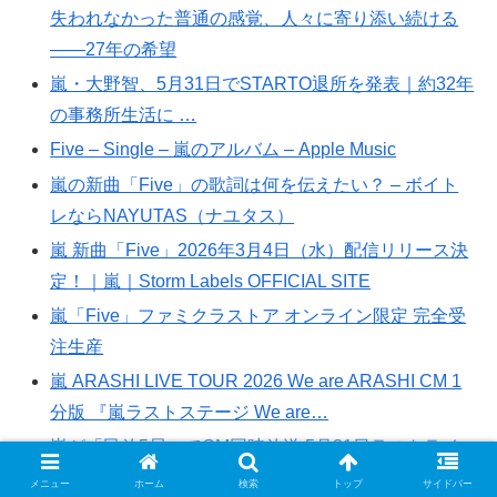
失われなかった普通の感覚、人々に寄り添い続ける
――27年の希望
嵐・大野智、5月31日でSTARTO退所を発表｜約32年
の事務所生活に …
Five – Single – 嵐のアルバム – Apple Music
嵐の新曲「Five」の歌詞は何を伝えたい？ – ボイト
レならNAYUTAS（ナユタス）
嵐 新曲「Five」2026年3月4日（水）配信リリース決
定！｜嵐｜Storm Labels OFFICIAL SITE
嵐「Five」ファミクラストア オンライン限定 完全受
注生産
嵐 ARASHI LIVE TOUR 2026 We are ARASHI CM 1
分版 『嵐ラストステージ We are…
嵐が「民放5局」でCM同時放送 5月31日ラストライ
ブ生配信を再告知 (2026年5月24日掲載)
メニュー
ホーム
検索
トップ
サイドバー