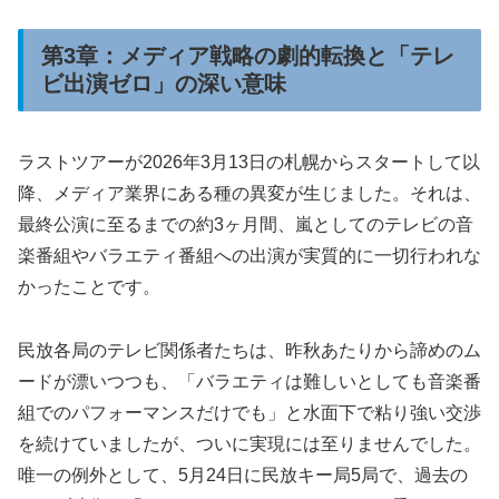
第3章：メディア戦略の劇的転換と「テレ
ビ出演ゼロ」の深い意味
ラストツアーが2026年3月13日の札幌からスタートして以
降、メディア業界にある種の異変が生じました。それは、
最終公演に至るまでの約3ヶ月間、嵐としてのテレビの音
楽番組やバラエティ番組への出演が実質的に一切行われな
かったことです。
民放各局のテレビ関係者たちは、昨秋あたりから諦めのム
ードが漂いつつも、「バラエティは難しいとしても音楽番
組でのパフォーマンスだけでも」と水面下で粘り強い交渉
を続けていましたが、ついに実現には至りませんでした。
唯一の例外として、5月24日に民放キー局5局で、過去の