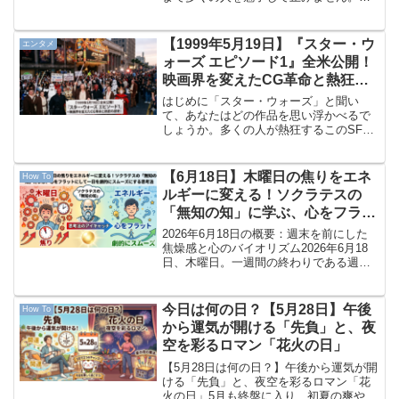
かし、立派な成虫に出会うためには、実
は「幼虫の時期」をどのように過ごさせ
るかが最も重要な鍵を握っています。初
【1999年5月19日】『スター・ウ
エンタメ
めて幼虫を飼うことになっ...
ォーズ エピソード1』全米公開！
映画界を変えたCG革命と熱狂の
歴史
はじめに「スター・ウォーズ」と聞い
て、あなたはどの作品を思い浮かべるで
しょうか。多くの人が熱狂するこのSF映
画の金字塔には、映画の歴史を大きく変
えたと言われる伝説的な作品が存在しま
す。それが、1999年5月19日に全米で公
【6月18日】木曜日の焦りをエネ
How To
開された『スター・...
ルギーに変える！ソクラテスの
「無知の知」に学ぶ、心をフラッ
トにして一日を劇的にスムーズに
2026年6月18日の概要：週末を前にした
する思考法
焦燥感と心のバイオリズム2026年6月18
日、木曜日。一週間の終わりである週末
がすぐそこまで見えてきました。月曜日
からの疲れがピークに達し、「あと一
日、あと少しで休みだ…」とカウントダ
今日は何の日？【5月28日】午後
How To
ウンを始めたく...
から運気が開ける「先負」と、夜
空を彩るロマン「花火の日」
【5月28日は何の日？】午後から運気が開
ける「先負」と、夜空を彩るロマン「花
火の日」5月も終盤に入り、初夏の爽やか