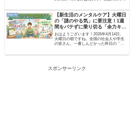
な風の中に、時折力強い太陽の日差しを
感じる季節になりました。今週も後半戦
の木曜日、皆様いかがお過ごしでしょう
【新生活のメンタルケア】火曜日
How To
か。本日は2026...
の「謎のやる気」に要注意！1週
間をバテずに乗り切る「余力キー
プ」術
おはようございます！2026年4月14日、
火曜日の朝ですね。全国の社会人や学生
の皆さん、一番しんどかった昨日の「月
曜日」を無事に乗り越え、本当にお疲れ
様でした！昨日の朝のどんよりした気分
と比べて、今日の朝は「あれ、意外と体
が動くぞ」「ちょっ...
スポンサーリンク