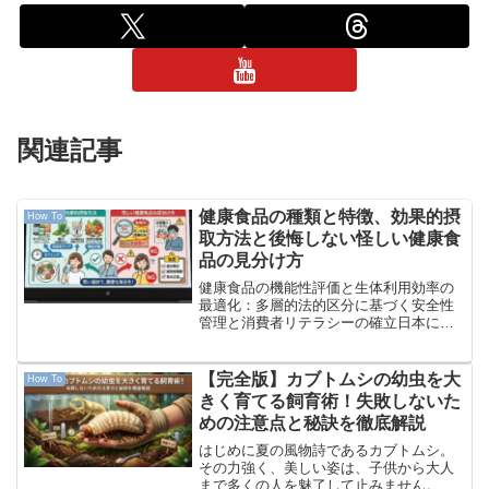
関連記事
健康食品の種類と特徴、効果的摂
How To
取方法と後悔しない怪しい健康食
品の見分け方
健康食品の機能性評価と生体利用効率の
最適化：多層的法的区分に基づく安全性
管理と消費者リテラシーの確立日本にお
ける健康食品の市場は、超高齢社会の進
展とセルフメディケーション意識の変容
を背景に、単なる栄養補給の域を超え、
【完全版】カブトムシの幼虫を大
How To
疾病予防や健康維持の極め...
きく育てる飼育術！失敗しないた
めの注意点と秘訣を徹底解説
はじめに夏の風物詩であるカブトムシ。
その力強く、美しい姿は、子供から大人
まで多くの人を魅了して止みません。し