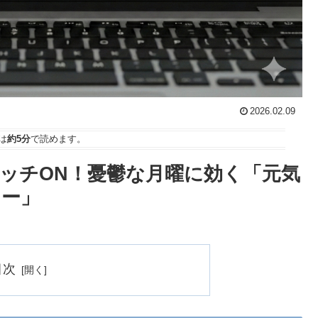
2026.02.09
は
約5分
で読めます。
イッチON！憂鬱な月曜に効く「元気
リー」
目次