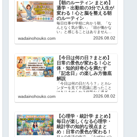
【朝のルーティン まとめ】
通学・出勤前の3分で人生が
変わる！心と脳を整える朝
のルーティン
毎日仕事や学校に向かう朝、「な
んとなく気が重い」「頭が働かな
い」と感じることはありません
か？この記事では、忙しい現代人
2026.08.02
wadainohouko.com
のために、通勤・通学前のたった3
分でサクッと読めて、一日を前向
きにスタートできる「朝のショー
トストーリーと脳内ドリル」を1...
【今日は何の日？まとめ】
日常の景色が変わる！心と
体・知的好奇心を満たす
「記念日」の楽しみ方徹底
解説
「今日は何の日だろう？」とカレ
ンダーを見て不思議に思ったこと
はありませんか？何気なく過ぎて
2026.08.02
wadainohouko.com
いく毎日にも、実は先人たちの知
恵や歴史的なドラマ、そして私た
ちの暮らしを豊かにするヒントが
たくさん隠されています。この記
事では、当ブログで大人気の「今...
【心理学・統計学 まとめ】
毎日が楽しくなる心理学・
統計学の知的な視点まと
め：日常の景色が変わる！
日々の生活の中で、「なぜかいつ