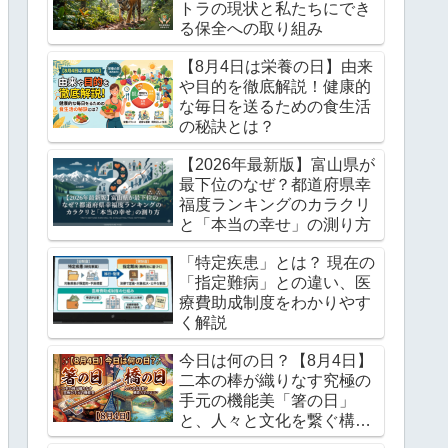
トラの現状と私たちにでき
る保全への取り組み
【8月4日は栄養の日】由来
や目的を徹底解説！健康的
な毎日を送るための食生活
の秘訣とは？
【2026年最新版】富山県が
最下位のなぜ？都道府県幸
福度ランキングのカラクリ
と「本当の幸せ」の測り方
「特定疾患」とは？ 現在の
「指定難病」との違い、医
療費助成制度をわかりやす
く解説
今日は何の日？【8月4日】
二本の棒が織りなす究極の
手元の機能美「箸の日」
と、人々と文化を繋ぐ構造
力学のロマン「橋の日」