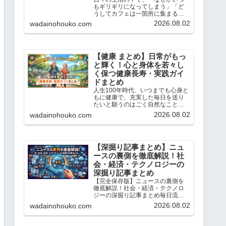
もギリギリになってしまう」「ど
うしてカフェは一箇所に集まるの
だろう？」と不思議に思ったこと
2026.08.02
wadainohouko.com
はありませんか？この記事では、
当ブログ「ちょっと気になる話題
の宝庫」で解説している「心理
学」や「統計学」のトピックの中
か...
【健康 まとめ】日常がもっ
と輝く！心と身体を若々し
く保つ健康長寿・実践ガイ
ドまとめ
人生100年時代、いつまでも心身と
もに健康で、充実した毎日を送り
たいと願うのはごく自然なことで
す。こんにちは、「ちょっと気に
2026.08.02
wadainohouko.com
なる話題の宝庫」です。この記事
では、私が日々リサーチし、独自
の科学的・統計的な視点で読み解
いてきた「健康と若返り」に...
【深掘り記事まとめ】ニュ
ースの裏側を徹底解説！社
会・経済・テクノロジーの
深掘り記事まとめ
【完全保存版】ニュースの裏側を
徹底解説！社会・経済・テクノロ
ジーの深掘り記事まとめ毎日流れ
てくるニュースの表面だけを追っ
2026.08.02
wadainohouko.com
ていては、社会の本当の姿は見え
てきません。こんにちは、「ちょ
っと気になる話題の宝庫」です。