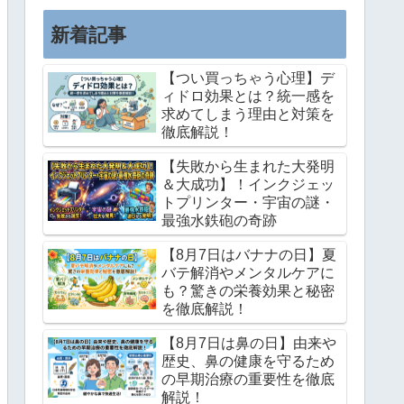
この記事では、私が長年培ってき...
新着記事
【つい買っちゃう心理】デ
ィドロ効果とは？統一感を
求めてしまう理由と対策を
徹底解説！
【失敗から生まれた大発明
＆大成功】！インクジェッ
トプリンター・宇宙の謎・
最強水鉄砲の奇跡
【8月7日はバナナの日】夏
バテ解消やメンタルケアに
も？驚きの栄養効果と秘密
を徹底解説！
【8月7日は鼻の日】由来や
歴史、鼻の健康を守るため
の早期治療の重要性を徹底
解説！