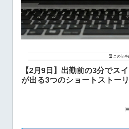
この記事
【2月9日】出勤前の3分でス
が出る3つのショートストー