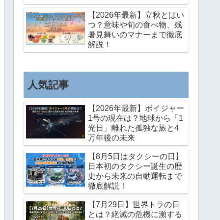
【2026年最新】立秋とはい
つ？意味や旬の食べ物、残
暑見舞いのマナーまで徹底
解説！
人気記事
【2026年最新】ボイジャー
1号の現在は？地球から「1
光日」離れた孤独な旅と4
万年後の未来
【8月5日はタクシーの日】
日本初のタクシー誕生の歴
史から未来の自動運転まで
徹底解説！
【7月29日】世界トラの日
とは？絶滅の危機に瀕する