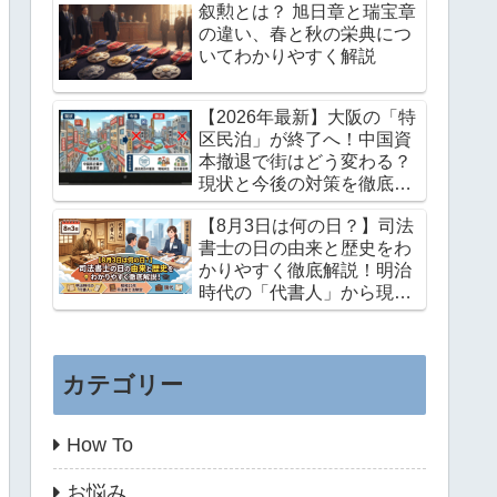
叙勲とは？ 旭日章と瑞宝章
の違い、春と秋の栄典につ
いてわかりやすく解説
【2026年最新】大阪の「特
区民泊」が終了へ！中国資
本撤退で街はどう変わる？
現状と今後の対策を徹底解
説
【8月3日は何の日？】司法
書士の日の由来と歴史をわ
かりやすく徹底解説！明治
時代の「代書人」から現代
までの感動の歩み
カテゴリー
How To
お悩み