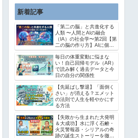
この記事では、私が長年培ってき...
新着記事
「第二の脳」と共進化する
人類 〜人間とAIの融合
（IA）の社会学〜第2回【第
二の脳の作り方】AIに個人
のメモやPDFを記憶させる
毎日の体重変動に悩まな
「外部ストレージ」活用術
い！自己回帰モデル（AR）
と驚きの心理的効果
で読み解く過去データと今
日の自分の関係性
【先延ばし撃退】「面倒く
さい」が消える？エメット
の法則で人生を軽やかにす
る方法
【失敗から生まれた大発明
＆大成功】水に浮く石鹸・
火災警報器・シリアルの奇
跡の誕生ストーリーを徹底