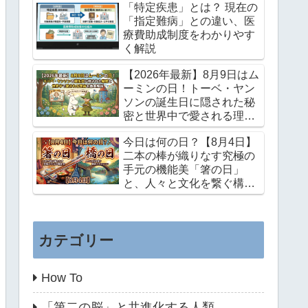
「特定疾患」とは？ 現在の
「指定難病」との違い、医
療費助成制度をわかりやす
く解説
【2026年最新】8月9日はム
ーミンの日！トーベ・ヤン
ソンの誕生日に隠された秘
密と世界中で愛される理由
を徹底解説
今日は何の日？【8月4日】
二本の棒が織りなす究極の
手元の機能美「箸の日」
と、人々と文化を繋ぐ構造
力学のロマン「橋の日」
カテゴリー
How To
「第二の脳」と共進化する人類