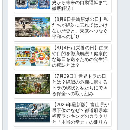
史から未来の自動運転まで
徹底解説！
【8月9日長崎原爆の日】私
たちが絶対に忘れてはいけ
ない歴史と、未来へつなぐ
平和への祈り
【8月4日は栄養の日】由来
や目的を徹底解説！健康的
な毎日を送るための食生活
の秘訣とは？
【7月29日】世界トラの日
とは？絶滅の危機に瀕する
トラの現状と私たちにでき
る保全への取り組み
【2026年最新版】富山県が
最下位のなぜ？都道府県幸
福度ランキングのカラクリ
と「本当の幸せ」の測り方