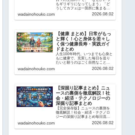
もギリギリになってしまう」「ど
うしてカフェは一箇所に集まるの
だろう？」と不思議に思ったこと
2026.08.02
wadainohouko.com
はありませんか？この記事では、
当ブログ「ちょっと気になる話題
の宝庫」で解説している「心理
学」や「統計学」のトピックの中
か...
【健康 まとめ】日常がもっ
と輝く！心と身体を若々し
く保つ健康長寿・実践ガイ
ドまとめ
人生100年時代、いつまでも心身と
もに健康で、充実した毎日を送り
たいと願うのはごく自然なことで
す。こんにちは、「ちょっと気に
2026.08.02
wadainohouko.com
なる話題の宝庫」です。この記事
では、私が日々リサーチし、独自
の科学的・統計的な視点で読み解
いてきた「健康と若返り」に...
【深掘り記事まとめ】ニュ
ースの裏側を徹底解説！社
会・経済・テクノロジーの
深掘り記事まとめ
【完全保存版】ニュースの裏側を
徹底解説！社会・経済・テクノロ
ジーの深掘り記事まとめ毎日流れ
てくるニュースの表面だけを追っ
2026.08.02
wadainohouko.com
ていては、社会の本当の姿は見え
てきません。こんにちは、「ちょ
っと気になる話題の宝庫」です。