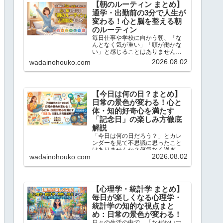
【朝のルーティン まとめ】
通学・出勤前の3分で人生が
変わる！心と脳を整える朝
のルーティン
毎日仕事や学校に向かう朝、「な
んとなく気が重い」「頭が働かな
い」と感じることはありません
か？この記事では、忙しい現代人
2026.08.02
wadainohouko.com
のために、通勤・通学前のたった3
分でサクッと読めて、一日を前向
きにスタートできる「朝のショー
トストーリーと脳内ドリル」を1...
【今日は何の日？まとめ】
日常の景色が変わる！心と
体・知的好奇心を満たす
「記念日」の楽しみ方徹底
解説
「今日は何の日だろう？」とカレ
ンダーを見て不思議に思ったこと
はありませんか？何気なく過ぎて
2026.08.02
wadainohouko.com
いく毎日にも、実は先人たちの知
恵や歴史的なドラマ、そして私た
ちの暮らしを豊かにするヒントが
たくさん隠されています。この記
事では、当ブログで大人気の「今...
【心理学・統計学 まとめ】
毎日が楽しくなる心理学・
統計学の知的な視点まと
め：日常の景色が変わる！
日々の生活の中で、「なぜかいつ