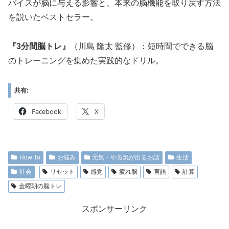
バイスが脳に与える影響と、本来の脳機能を取り戻す方法
を説いたベストセラー。
『3分間脳トレ』
（川島 隆太 監修）：短時間でできる脳
のトレーニングを集めた実践的なドリル。
共有:
Facebook
X
How To
お悩み
元気・やる気が出るお話
生活
社会
リセット
感覚
疲れ脳
言語
計算
金曜朝の脳トレ
スポンサーリンク