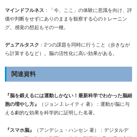
マインドフルネス
：「今、ここ」の体験に意識を向け、評
価や判断をせずにありのままを観察する心のトレーニン
グ。感覚の想起もその一種。
デュアルタスク
：2つの課題を同時に行うこと（歩きなが
ら計算するなど）。脳の活性化に高い効果がある。
関連資料
『脳を鍛えるには運動しかない！最新科学でわかった脳細
胞の増やし方』
（ジョン J. レイティ 著）：運動が脳に与
える劇的な効果を科学的に証明した名著。
『スマホ脳』
（アンデシュ・ハンセン 著）：デジタルデ