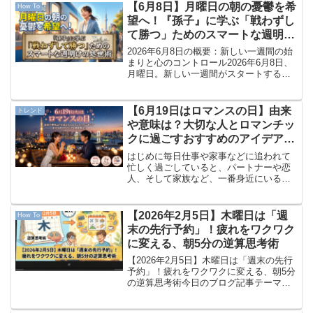
単なる「確率の偏り（偶然）」に過ぎな
【6月8日】月曜日の朝の憂鬱を希
How To
いのでしょうか？ それとも...
望へ！『孫子』に学ぶ「戦わずし
て勝つ」ためのスマートな週明け
の処世術
2026年6月8日の概要：新しい一週間の始
まりと心のコントロール2026年6月8日、
月曜日。新しい一週間がスタートする、
節目となる朝を迎えました。週末にしっ
かりと心身を休めたつもりでも、いざ月
曜日の朝を迎えると、「また長い一週間
【6月19日はロマンスの日】由来
トレンド
が始まってし...
や意味は？大切な人とロマンチッ
クに過ごすおすすめのアイデアを
徹底解説！
はじめに毎日仕事や家事などに追われて
忙しく過ごしていると、パートナーや恋
人、そして家族など、一番身近にいる大
切な人への感謝の気持ちをつい忘れてし
まいがちですよね。照れくさくて、日常
の中でなかなか「いつもありがとう」や
【2026年2月5日】木曜日は「週
How To
「愛しているよ」と言葉に...
末の先行予約」！疲れをワクワク
に変える、朝5分の逆算思考術
【2026年2月5日】木曜日は「週末の先行
予約」！疲れをワクワクに変える、朝5分
の逆算思考術今日のブログ記事テーマ：
木曜日は「週末の先行予約」おはようご
ざいます。2026年2月5日、木曜日です。