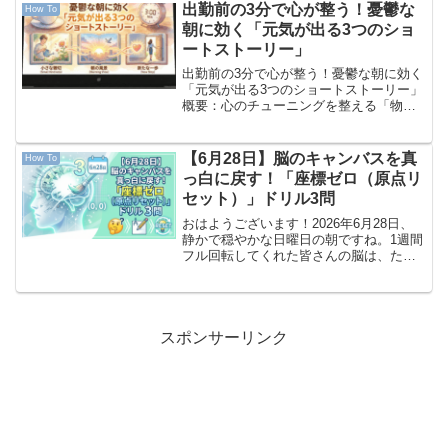
朝は今日も冷え込んでいますが、手元の
出勤前の3分で心が整う！憂鬱な
How To
温かいコー...
朝に効く「元気が出る3つのショ
ートストーリー」
出勤前の3分で心が整う！憂鬱な朝に効く
「元気が出る3つのショートストーリー」
概要：心のチューニングを整える「物語
の処方箋」 「大きなミスをして落ち込ん
でいる」「もっと良い仕事がどこかにあ
る気がする」「毎日忙しすぎて息切れし
【6月28日】脳のキャンバスを真
How To
そうだ」。 そんな...
っ白に戻す！「座標ゼロ（原点リ
セット）」ドリル3問
おはようございます！2026年6月28日、
静かで穏やかな日曜日の朝ですね。1週間
フル回転してくれた皆さんの脳は、たく
さんの情報やタスクを処理し、見事なフ
ライトを終えたばかりです。明日からま
た新しい軌道を描くために、今日は頭の
中のキャンバスを...
スポンサーリンク