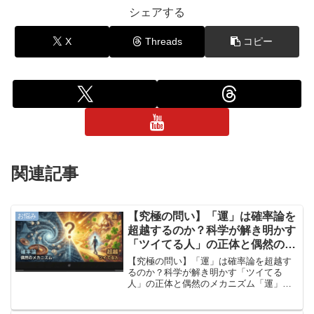
シェアする
X
Threads
コピー
関連記事
【究極の問い】「運」は確率論を
お悩み
超越するのか？科学が解き明かす
「ツイてる人」の正体と偶然のメ
カニズム
【究極の問い】「運」は確率論を超越す
るのか？科学が解き明かす「ツイてる
人」の正体と偶然のメカニズム「運」と
「確率」の対立に関する概要「運も実力
のうち」と言いますが、果たして運とは