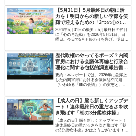
にとって象との歴史を刻む特別な記念日
「象の日」です。今から約300年前の江戸
【5月31日】5月最終日の朝に活
How To
時代、一台の車も...
力を！明日からの新しい季節を笑
顔で迎えるための「3つの心の物
語」
2026年5月31日の概要：5月最終日の節目
に「心の再起動」を2026年5月31日、日
曜日。今日で5月も終わりを告げ、明日か
らは本格的な夏の始まりを感じさせる6月
へと突入します。大型連休から始まった
この1ヶ月間、新しい環境や目まぐるしい
歴代政権のやってるポーズ？内閣
How To
日常...
官房における会議体再編と行政合
理化に関する包括的調査報告書：
2026年改革の深層と「高市政
要約：本レポートでは、2026年に急浮上
権」への期待値分析
した内閣官房における会議体乱立問題
（いわゆる「88の会議」）の実態と、そ
れに対する政府の刷新策を詳細に分析し
ます。特に、保守層から期待される「高
市政権」的な行政改革のアプローチが、
【成人の日】脳も新しくアップデ
How To
どのように「ポーズだ...
ート！連休最終日の重だるさを吹
き飛ばす「朝の3分柔軟体操」
【成人の日】脳も新しくアップデート！
連休最終日の重だるさを吹き飛ばす「朝
の3分柔軟体操」おはようございます！
2026年1月12日、月曜日・祝日です。今