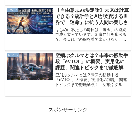
日は「成人の日」。新成人の皆さんの門
出を祝う晴れやかな1日ですね！3連休の
【自由意志vs決定論】未来は計算
How To
最終日、「明日か...
できる？統計学とAIが支配する世
界で「運命」に抗う人間の美しさ
はじめに私たちの毎日は「選択」の連続
で成り立っています。朝食に何を食べる
か、今日はどの服を着て出かけるか、休
日はどこへ遊びに行くか。私たちは当た
り前のように「すべて自分の意志で自由
に決めている」と信じて生きています。
空飛ぶクルマとは？未来の移動手
トレンド
しかし、インターネットを...
段「eVTOL」の概要、実用化の
課題、関連トピックまで徹底解
説！
空飛ぶクルマとは？未来の移動手段
「eVTOL」の概要、実用化の課題、関連
トピックまで徹底解説！「空飛ぶクル
マ」の概要 「空飛ぶクルマ」とは、文字
通り空を移動する個人の乗り物を指す通
称です。 近年では、特に「eVTOL（イー
ブイトール）」と呼...
スポンサーリンク