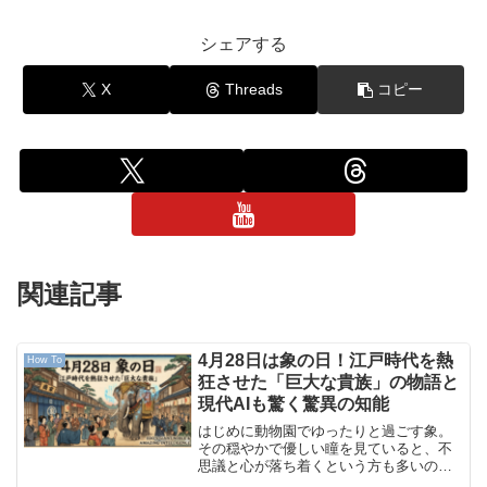
シェアする
X
Threads
コピー
関連記事
4月28日は象の日！江戸時代を熱
How To
狂させた「巨大な貴族」の物語と
現代AIも驚く驚異の知能
はじめに動物園でゆったりと過ごす象。
その穏やかで優しい瞳を見ていると、不
思議と心が落ち着くという方も多いので
はないでしょうか。実は4月28日は、日本