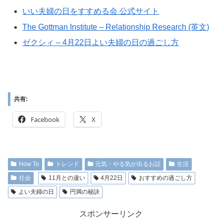
いい夫婦の日をすすめる会 公式サイト
The Gottman Institute – Relationship Research (英文)
ゼクシィ – 4月22日よい夫婦の日の過ごし方
共有:
Facebook
X
How To
トレンド
元気・やる気が出るお話
生活
社会
11月との違い
4月22日
おすすめの過ごし方
よい夫婦の日
円満の秘訣
スポンサーリンク