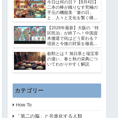
今日は何の日？【8月4日】
二本の棒が織りなす究極の
手元の機能美「箸の日」
と、人々と文化を繋ぐ構造
力学のロマン「橋の日」
【2026年最新】大阪の「特
区民泊」が終了へ！中国資
本撤退で街はどう変わる？
現状と今後の対策を徹底解
説
叙勲とは？ 旭日章と瑞宝章
の違い、春と秋の栄典につ
いてわかりやすく解説
カテゴリー
How To
「第二の脳」と共進化する人類