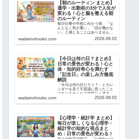
【朝のルーティン まとめ】
通学・出勤前の3分で人生が
変わる！心と脳を整える朝
のルーティン
毎日仕事や学校に向かう朝、「な
んとなく気が重い」「頭が働かな
い」と感じることはありません
か？この記事では、忙しい現代人
2026.08.02
wadainohouko.com
のために、通勤・通学前のたった3
分でサクッと読めて、一日を前向
きにスタートできる「朝のショー
トストーリーと脳内ドリル」を1...
【今日は何の日？まとめ】
日常の景色が変わる！心と
体・知的好奇心を満たす
「記念日」の楽しみ方徹底
解説
「今日は何の日だろう？」とカレ
ンダーを見て不思議に思ったこと
はありませんか？何気なく過ぎて
2026.08.02
wadainohouko.com
いく毎日にも、実は先人たちの知
恵や歴史的なドラマ、そして私た
ちの暮らしを豊かにするヒントが
たくさん隠されています。この記
事では、当ブログで大人気の「今...
【心理学・統計学 まとめ】
毎日が楽しくなる心理学・
統計学の知的な視点まと
め：日常の景色が変わる！
日々の生活の中で、「なぜかいつ