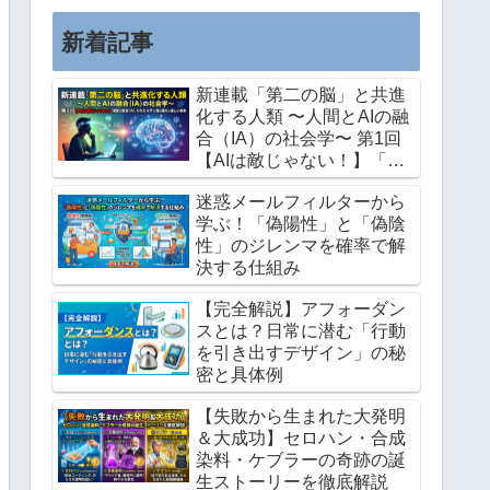
この記事では、私が長年培ってき...
新着記事
新連載「第二の脳」と共進
化する人類 〜人間とAIの融
合（IA）の社会学〜 第1回
【AIは敵じゃない！】「知
能の拡張（IA）」がもたら
迷惑メールフィルターから
す人類の進化と新しい未来
学ぶ！「偽陽性」と「偽陰
性」のジレンマを確率で解
決する仕組み
【完全解説】アフォーダン
スとは？日常に潜む「行動
を引き出すデザイン」の秘
密と具体例
【失敗から生まれた大発明
＆大成功】セロハン・合成
染料・ケブラーの奇跡の誕
生ストーリーを徹底解説