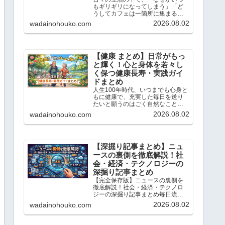
もギリギリになってしまう」「ど
うしてカフェは一箇所に集まるの
だろう？」と不思議に思ったこと
2026.08.02
wadainohouko.com
はありませんか？この記事では、
当ブログ「ちょっと気になる話題
の宝庫」で解説している「心理
学」や「統計学」のトピックの中
か...
【健康 まとめ】日常がもっ
と輝く！心と身体を若々し
く保つ健康長寿・実践ガイ
ドまとめ
人生100年時代、いつまでも心身と
もに健康で、充実した毎日を送り
たいと願うのはごく自然なことで
す。こんにちは、「ちょっと気に
2026.08.02
wadainohouko.com
なる話題の宝庫」です。この記事
では、私が日々リサーチし、独自
の科学的・統計的な視点で読み解
いてきた「健康と若返り」に...
【深掘り記事まとめ】ニュ
ースの裏側を徹底解説！社
会・経済・テクノロジーの
深掘り記事まとめ
【完全保存版】ニュースの裏側を
徹底解説！社会・経済・テクノロ
ジーの深掘り記事まとめ毎日流れ
てくるニュースの表面だけを追っ
2026.08.02
wadainohouko.com
ていては、社会の本当の姿は見え
てきません。こんにちは、「ちょ
っと気になる話題の宝庫」です。