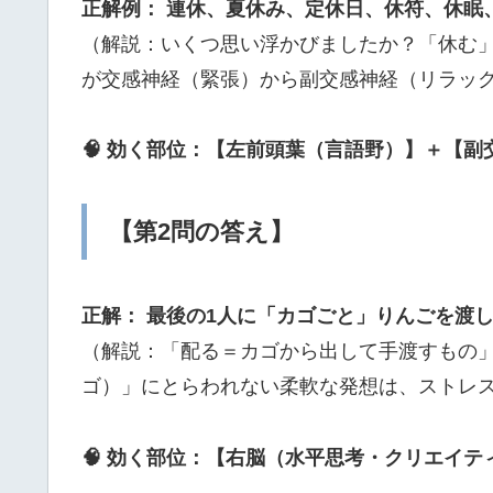
正解例： 連休、夏休み、定休日、休符、休眠
（解説：いくつ思い浮かびましたか？「休む
が交感神経（緊張）から副交感神経（リラッ
🧠 効く部位：【左前頭葉（言語野）】＋【副
【第2問の答え】
正解： 最後の1人に「カゴごと」りんごを渡
（解説：「配る＝カゴから出して手渡すもの
ゴ）」にとらわれない柔軟な発想は、ストレ
🧠 効く部位：【右脳（水平思考・クリエイテ