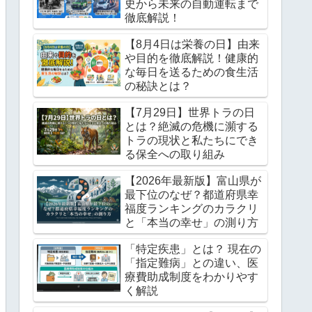
史から未来の自動運転まで
徹底解説！
【8月4日は栄養の日】由来
や目的を徹底解説！健康的
な毎日を送るための食生活
の秘訣とは？
【7月29日】世界トラの日
とは？絶滅の危機に瀕する
トラの現状と私たちにでき
る保全への取り組み
【2026年最新版】富山県が
最下位のなぜ？都道府県幸
福度ランキングのカラクリ
と「本当の幸せ」の測り方
「特定疾患」とは？ 現在の
「指定難病」との違い、医
療費助成制度をわかりやす
く解説