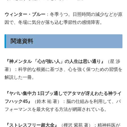
ウィンター・ブルー
：冬季うつ。日照時間の減少などが原
因で、冬場に気分が落ち込む季節性の感情障害。
関連資料
『神メンタル 「心が強い人」の人生は思い通り』
（星 渉
著）：科学的な根拠に基づき、心を強く保つための習慣を
解説した一冊。
『ヤバい集中力 1日ブッ通しでアタマが冴えわたる神ライ
フハック45』
（鈴木 祐 著）：脳の仕組みを利用して、パ
フォーマンスを最大化する方法が網羅されている。
『ストレスフリー超大全』
（樺沢 紫苑 著）：精神科医が