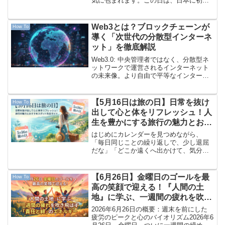
気に包まれます。この日は、日本に初め
て本格的なテーマパークが誕生した記念
すべき開園記念日です。今では当たり前
のように私たちの生活に溶け込んでいる
Web3とは？ブロックチェーンが
How To
ディズニーリゾートで...
導く「次世代の分散型インターネ
ット」を徹底解説
Web3.0: 中央管理者ではなく、分散型ネ
ットワークで運営されるインターネット
の未来像。より自由で平等なインターネ
ットを実現する可能性があるが、技術的
なハードルが高い。
【5月16日は旅の日】日常を抜け
How To
出して心と体をリフレッシュ！人
生を豊かにする旅行の魅力とおす
すめスポット完全ガイド
はじめにカレンダーを見つめながら、
「毎日同じことの繰り返しで、少し退屈
だな」「どこか遠くへ出かけて、気分転
換したいな」と感じることはありません
か？私たちの毎日は、仕事や家事、ご家
族のサポートなどで忙しく、あっという
【6月26日】金曜日のゴールを最
How To
間に過ぎていきます。そんな...
高の笑顔で迎える！『人間の土
地』に学ぶ、一週間の疲れを吹き
飛ばす「責任と絆」のエネルギー
2026年6月26日の概要：週末を前にした
疲労のピークと心のバイオリズム2026年6