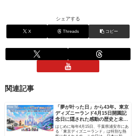
シェアする
X
Threads
コピー
関連記事
「夢が叶った日」から43年。東京
How To
ディズニーランド4月15日開園記
念日に隠された感動の歴史と未来
の展望
はじめに毎年4月15日、千葉県浦安市にあ
る「東京ディズニーランド」は特別な熱