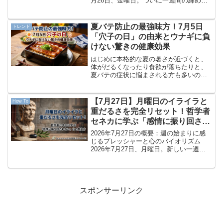
月26日、金曜日。ついに一週間の締めく
くりである金曜日の朝を迎えました。
「あと一日頑張れば週末休みだ！」とい
う解放感がある一方で、月曜日から積み
夏バテ防止の最強味方！7月5日
トレンド
重なった心身...
「穴子の日」の由来とウナギに負
けない驚きの健康効果
はじめに本格的な夏の暑さが近づくと、
体がだるくなったり食欲が落ちたりと、
夏バテの症状に悩まされる方も多いので
はないでしょうか。そんな厳しい季節を
元気に乗り切るための特別な記念日が、
実は7月にあることをご存じですか？今回
【7月27日】月曜日のイライラと
How To
は、知っているようで意...
重だるさを完全リセット！哲学者
セネカに学ぶ「感情に振り回され
ない」心の整え方
2026年7月27日の概要：週の始まりに感
じるプレッシャーと心のバイオリズム
2026年7月27日、月曜日。新しい一週間
が始まる月曜日の朝を迎えました。楽し
かった週末が終わり、「また忙しい日々
が始まるのか…」「なんだか体が重くて
やる気が出ない...
スポンサーリンク