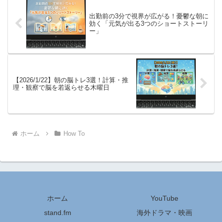
出勤前の3分で視界が広がる！憂鬱な朝に
効く「元気が出る3つのショートストーリ
ー」
【2026/1/22】朝の脳トレ3選！計算・推
理・観察で脳を若返らせる木曜日
ホーム
How To
ホーム
YouTube
stand.fm
海外ドラマ・映画