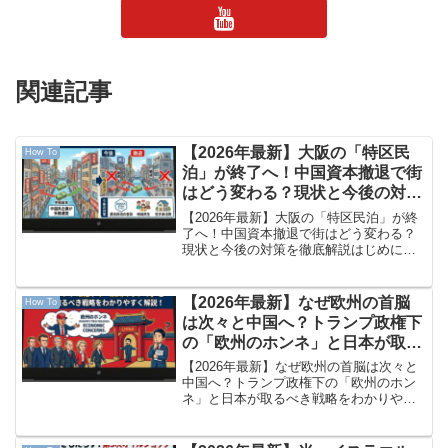
関連記事
【2026年最新】大阪の「特区民
How To
泊」が終了へ！中国資本撤退で街
はどう変わる？現状と今後の対策
を徹底解説
【2026年最新】大阪の「特区民泊」が終
了へ！中国資本撤退で街はどう変わる？
現状と今後の対策を徹底解説はじめに：
大阪の民泊市場に起きている「歴史的な
大転換」とは？最近、大阪の街を歩いて
いて「以前より外国人観光客の姿が減っ
【2026年最新】なぜ欧州の首脳
How To
たな」「近所の民泊、...
は次々と中国へ？トランプ政権下
の「欧州のホンネ」と日本が取る
べき戦略をわかりやすく解説！
【2026年最新】なぜ欧州の首脳は次々と
中国へ？トランプ政権下の「欧州のホン
ネ」と日本が取るべき戦略をわかりやす
く解説！こんにちは！いつもブログをご
覧いただきありがとうございます。最近
のニュースを見ていると、「ドイツやフ