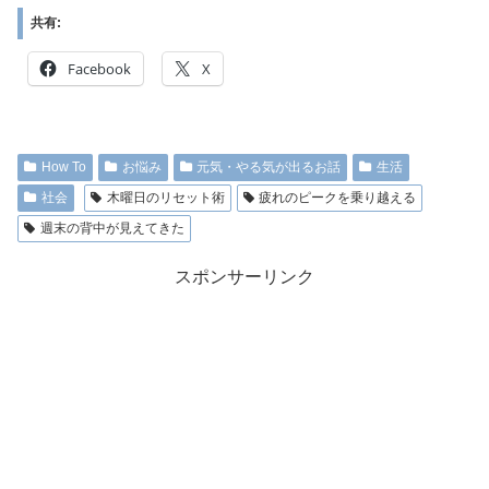
共有:
Facebook
X
How To
お悩み
元気・やる気が出るお話
生活
社会
木曜日のリセット術
疲れのピークを乗り越える
週末の背中が見えてきた
スポンサーリンク