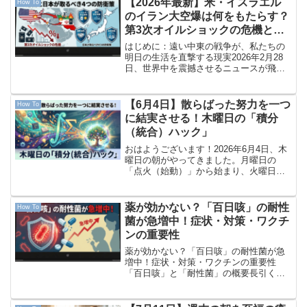
【2026年最新】米・イスラエル
How To
ランス、イギリスなど...
のイラン大空爆は何をもたらす？
第3次オイルショックの危機と日
本が取るべき4つの防衛策
はじめに：遠い中東の戦争が、私たちの
明日の生活を直撃する現実2026年2月28
日、世界中を震撼させるニュースが飛び
込んできました。アメリカとイスラエル
が、イランに対してかつてない規模の合
同軍事作戦（アメリカ名：オペレーショ
【6月4日】散らばった努力を一つ
How To
ン・エピック・フュ...
に結実させる！木曜日の「積分
（統合）ハック」
おはようございます！2026年6月4日、木
曜日の朝がやってきました。月曜日の
「点火（始動）」から始まり、火曜日の
「整理」、そして昨日の「変曲点（反
転）」と、ここまで素晴らしいペースで1
週間を駆け抜けてきた皆さん、本当にお
薬が効かない？「百日咳」の耐性
How To
疲れ様です。平日の終...
菌が急増中！症状・対策・ワクチ
ンの重要性
薬が効かない？「百日咳」の耐性菌が急
増中！症状・対策・ワクチンの重要性
「百日咳」と「耐性菌」の概要長引く咳
が特徴の感染症「百日咳（ひゃくにちせ
き）」において、従来の治療薬が効きに
くい「耐性菌」の報告が増加し、医療現