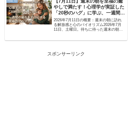
【7月11日】週末の朝を至福の癒
How To
場で警戒が強まっています。...
やしで満たす！心理学が実証した
「20秒のハグ」に学ぶ、一週間の
疲れをゼロにする究極のセルフケ
2026年7月11日の概要：週末の朝に訪れ
ア
る解放感と心のバイオリズム2026年7月
11日、土曜日。待ちに待った週末の朝を
迎えました。一週間の激しい慌ただしさ
から解放され、ホッと一息ついている方
も多いのではないでしょうか。しかし同
時に、「せっ...
スポンサーリンク