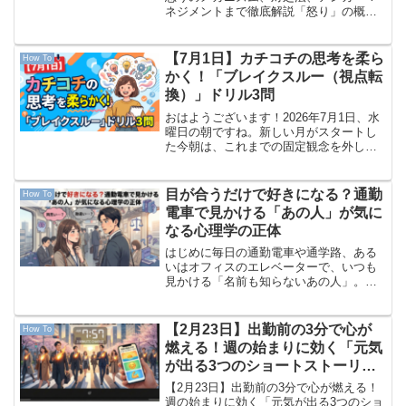
ネジメントまで徹底解説「怒り」の概
要：ネガティブなだけではない感情怒り
（いかり）は、喜びや悲しみと同じく、
人間にとって自然で基本的な感情の一つ
【7月1日】カチコチの思考を柔ら
How To
です。 一般的にネガティブ...
かく！「ブレイクスルー（視点転
換）」ドリル3問
おはようございます！2026年7月1日、水
曜日の朝ですね。新しい月がスタートし
た今朝は、これまでの固定観念を外し、
視点をくるりと変えることで脳に新鮮な
風を吹き込みましょう。週の真ん中特有
の中だるみを防ぎ、頭の柔軟性を取り戻
目が合うだけで好きになる？通勤
How To
すための3問です。...
電車で見かける「あの人」が気に
なる心理学の正体
はじめに毎日の通勤電車や通学路、ある
いはオフィスのエレベーターで、いつも
見かける「名前も知らないあの人」。何
度も目が合ったり、ふとした瞬間に視線
が重なったりすると、「もしかして相手
も自分を意識しているのかな？」とドキ
【2月23日】出勤前の3分で心が
How To
ドキしてしまいますよね。...
燃える！週の始まりに効く「元気
が出る3つのショートストーリ
ー」
【2月23日】出勤前の3分で心が燃える！
週の始まりに効く「元気が出る3つのショ