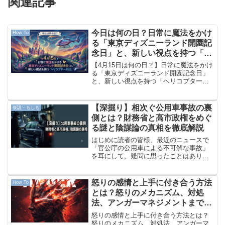
関連記事
今日は何の日？日常に魔法をかけ
How To
る「東京ディズニーランド開園記
念日」と、新しい視点を持つ「ヘ
リコプターの日」
【4月15日は何の日？】日常に魔法をかけ
る「東京ディズニーランド開園記念日」
と、新しい視点を持つ「ヘリコプターの
日」新年度が始まって3週目。一週間の折
り返し地点にやってきましたね。本日は
2026年4月15日（水曜日）です。本日の
【深掘り】相次ぐ公用車事故の裏
仮説・もしも
六曜は大安（...
側とは？財務省と高市政権をめぐ
る謎と陰謀論の真相を徹底解説
はじめに読者の皆様、最近のニュースで
「官公庁の公用車による不可解な事故」
を耳にして、疑問に思ったことはありま
せんか？「なぜ同じ業者が重大な事故を
繰り返すのか」「政治の裏側で一体何が
起きているのか」と、不安や疑念を感じ
怒りの感情と上手に付き合う方法
How To
る方も多いことでしょう。...
とは？怒りのメカニズム、対処
法、アンガーマネジメントまで徹
底解説
怒りの感情と上手に付き合う方法とは？
怒りのメカニズム、対処法、アンガーマ