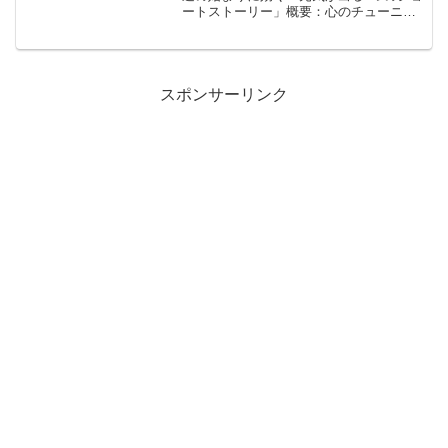
ートストーリー」概要：心のチューニン
グを整える「物語の処方箋」「自分はこ
のままでいいのだろうか」「どうしても
やる気が起きない」「嫌なことが続いて
心が折れそう」。月...
スポンサーリンク