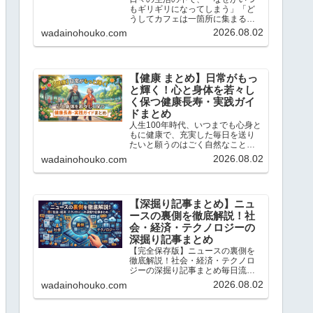
もギリギリになってしまう」「ど
うしてカフェは一箇所に集まるの
だろう？」と不思議に思ったこと
2026.08.02
wadainohouko.com
はありませんか？この記事では、
当ブログ「ちょっと気になる話題
の宝庫」で解説している「心理
学」や「統計学」のトピックの中
か...
【健康 まとめ】日常がもっ
と輝く！心と身体を若々し
く保つ健康長寿・実践ガイ
ドまとめ
人生100年時代、いつまでも心身と
もに健康で、充実した毎日を送り
たいと願うのはごく自然なことで
す。こんにちは、「ちょっと気に
2026.08.02
wadainohouko.com
なる話題の宝庫」です。この記事
では、私が日々リサーチし、独自
の科学的・統計的な視点で読み解
いてきた「健康と若返り」に...
【深掘り記事まとめ】ニュ
ースの裏側を徹底解説！社
会・経済・テクノロジーの
深掘り記事まとめ
【完全保存版】ニュースの裏側を
徹底解説！社会・経済・テクノロ
ジーの深掘り記事まとめ毎日流れ
てくるニュースの表面だけを追っ
2026.08.02
wadainohouko.com
ていては、社会の本当の姿は見え
てきません。こんにちは、「ちょ
っと気になる話題の宝庫」です。