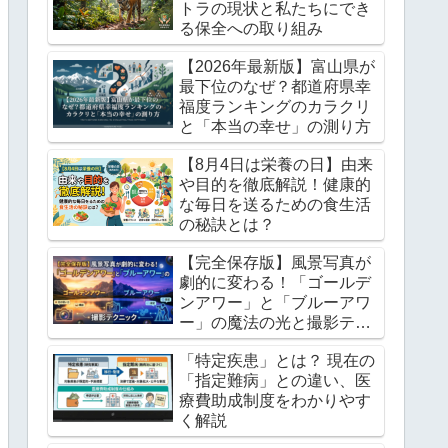
トラの現状と私たちにでき
る保全への取り組み
【2026年最新版】富山県が
最下位のなぜ？都道府県幸
福度ランキングのカラクリ
と「本当の幸せ」の測り方
【8月4日は栄養の日】由来
や目的を徹底解説！健康的
な毎日を送るための食生活
の秘訣とは？
【完全保存版】風景写真が
劇的に変わる！「ゴールデ
ンアワー」と「ブルーアワ
ー」の魔法の光と撮影テク
ニック
「特定疾患」とは？ 現在の
「指定難病」との違い、医
療費助成制度をわかりやす
く解説