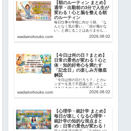
【朝のルーティン まとめ】
通学・出勤前の3分で人生が
変わる！心と脳を整える朝
のルーティン
毎日仕事や学校に向かう朝、「な
んとなく気が重い」「頭が働かな
い」と感じることはありません
か？この記事では、忙しい現代人
2026.08.02
wadainohouko.com
のために、通勤・通学前のたった3
分でサクッと読めて、一日を前向
きにスタートできる「朝のショー
トストーリーと脳内ドリル」を1...
【今日は何の日？まとめ】
日常の景色が変わる！心と
体・知的好奇心を満たす
「記念日」の楽しみ方徹底
解説
「今日は何の日だろう？」とカレ
ンダーを見て不思議に思ったこと
はありませんか？何気なく過ぎて
2026.08.02
wadainohouko.com
いく毎日にも、実は先人たちの知
恵や歴史的なドラマ、そして私た
ちの暮らしを豊かにするヒントが
たくさん隠されています。この記
事では、当ブログで大人気の「今...
【心理学・統計学 まとめ】
毎日が楽しくなる心理学・
統計学の知的な視点まと
め：日常の景色が変わる！
日々の生活の中で、「なぜかいつ