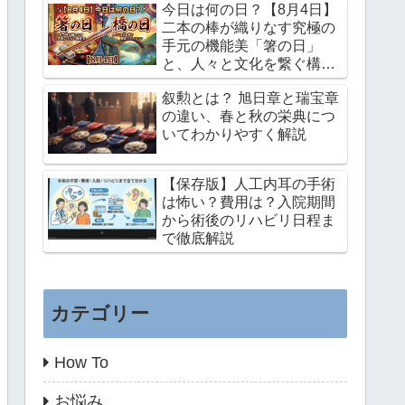
今日は何の日？【8月4日】
二本の棒が織りなす究極の
手元の機能美「箸の日」
と、人々と文化を繋ぐ構造
力学のロマン「橋の日」
叙勲とは？ 旭日章と瑞宝章
の違い、春と秋の栄典につ
いてわかりやすく解説
【保存版】人工内耳の手術
は怖い？費用は？入院期間
から術後のリハビリ日程ま
で徹底解説
カテゴリー
How To
お悩み