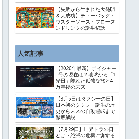
と意外な事実
【失敗から生まれた大発明
＆大成功】ティーバッグ・
ウスターソース・フローズ
ンドリンクの誕生秘話
人気記事
【2026年最新】ボイジャー
1号の現在は？地球から「1
光日」離れた孤独な旅と4
万年後の未来
【8月5日はタクシーの日】
日本初のタクシー誕生の歴
史から未来の自動運転まで
徹底解説！
【7月29日】世界トラの日
とは？絶滅の危機に瀕する