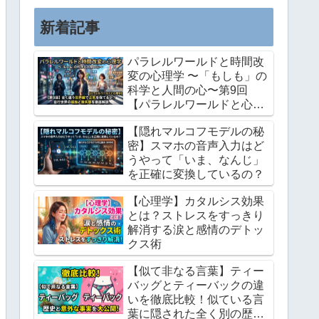
この記事では、私が長年培ってき...
新着記事
パラレルワールドと時間改
変の心理学 〜「もしも」の
科学と人間の心〜第9回
【パラレルワールドと心理
学】全く違う世界線で正気
【隠れマルコフモデルの秘
を保てるか？並行世界の孤
密】スマホの音声入力はど
独と喪失感を徹底解説
うやって「いま、なんじ」
を正確に変換しているの？
【心理学】カタルシス効果
とは？ストレスをすっきり
解消する涙と感情のデトッ
クス術
【似て非なる言葉】ティー
バッグとティーバックの違
いを徹底比較！似ている言
葉に隠された全く別の歴史