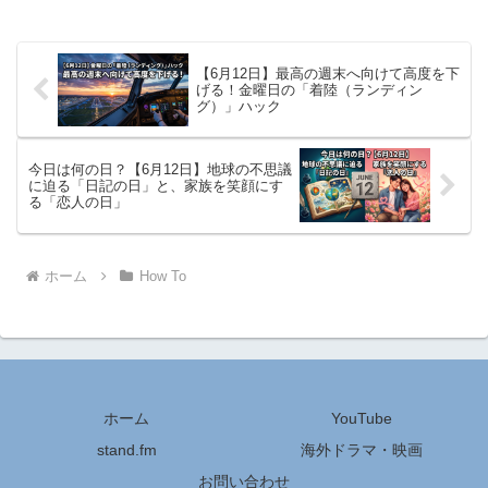
【6月12日】最高の週末へ向けて高度を下
げる！金曜日の「着陸（ランディン
グ）」ハック
今日は何の日？【6月12日】地球の不思議
に迫る「日記の日」と、家族を笑顔にす
る「恋人の日」
ホーム
How To
ホーム
YouTube
stand.fm
海外ドラマ・映画
お問い合わせ