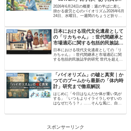
日常を感動に変える視点の魔法
2026年6月24日の概要：週の半ばに差し
掛かる疲労と心のバイオリズム2026年6月
24日、水曜日。一週間のちょうど折り返
し地点を迎えました。週の前半の疲れが
溜まりやすく、「週末まであと数日もあ
るのか…」とため息が出てしまう、まさ
日本における現代文化遺産として
How To
に「中だる...
の「リカちゃん」：世代間継承と
市場適応に関する包括的民族誌学
的研究
日本における現代文化遺産としての「リ
カちゃん」：世代間継承と市場適応に関
する包括的民族誌学的研究 世代を超えて
愛されるリカちゃんの変遷 第1章：序論
― 日本的ドール・カルチャーの起源と特
異性 1.1 研究の背景と目的 1967年（昭和
「バイオリズム」の嘘と真実｜か
How To
42...
つてのブームから最新の「体内時
計」研究まで徹底解説
はじめに「今日はなんだか体が重い気が
する」「いつもよりイライラしやすいの
はなぜだろう？」……そんな風に、自分
自身の体調や気分の波に振り回されてい
ると感じることはありませんか？かつて
昭和の時代、こうした「人間の波」を数
学的に予測しようとした「...
スポンサーリンク