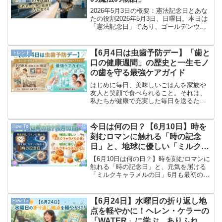
2026年5月3日の概要：憲法記念日とあな
たの役割2026年5月3日、日曜日。本日は
「憲法記念日」であり、ゴールデンウィ
ークの後半戦が本格的にスタートする祝
日です。日本中が旅行やレジャーの話題
で持ち切りとなり、行楽地へと向かう
【6月4日は虫歯予防デー】「歯と
トレンド
人々の活気が街...
口の健康週間」の歴史と一生モノ
の歯を守る最強ケアガイド
はじめに毎日、美味しいごはんを家族や
友人と笑顔で食べられること。それは、
私たちが健康で充実した毎日を送るため
に、決して欠かすことのできない大切な
要素です。しかし、忙しい日常生活の中
で、ついつい自分の歯磨きがおろそかに
今日は何の日？【6月10日】時を
How To
なってしまったり、「痛く...
刻むロマンに触れる「時の記念
日」と、地球に優しい「ミルクキ
ャラメルの日」
【6月10日は何の日？】時を刻むロマンに
触れる「時の記念日」と、元気を届ける
「ミルクキャラメルの日」6月も最初の折
り返し地点である水曜日を迎えました。
今週も後半戦に向けて、週末の楽しい予
定を励みにしつつ、今日もマイペースに
【6月24日】水曜日の折り返し地
How To
歩みを進めていきま...
点を軽やかに！ヘレン・ケラーの
「WATER」に学ぶ、ありふれた