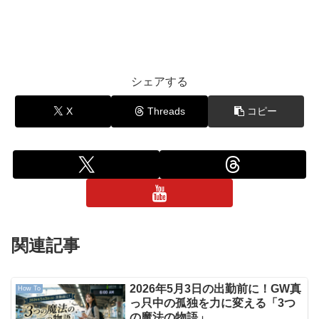
シェアする
X
Threads
コピー
関連記事
2026年5月3日の出勤前に！GW真
How To
っ只中の孤独を力に変える「3つ
の魔法の物語」