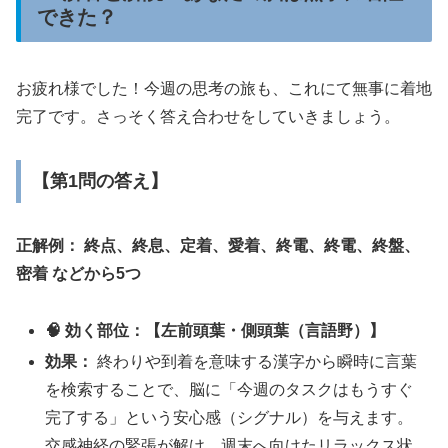
できた？
お疲れ様でした！今週の思考の旅も、これにて無事に着地
完了です。さっそく答え合わせをしていきましょう。
【第1問の答え】
正解例： 終点、終息、定着、愛着、終電、終電、終盤、
密着 などから5つ
🧠 効く部位：【左前頭葉・側頭葉（言語野）】
効果：
終わりや到着を意味する漢字から瞬時に言葉
を検索することで、脳に「今週のタスクはもうすぐ
完了する」という安心感（シグナル）を与えます。
交感神経の緊張が解け、週末へ向けたリラックス状