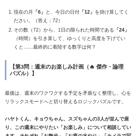
現在の月
「6」
と、今日の日付
「12」
を掛け算してく
ださい。（答え：72）
その数（72）から、1日の限られた時間である
「24」
（時間）を引き算して、ゆっくりと高度を下げてい
くと……最終的に着陸する数字は何？
【第3問：週末のお楽しみ計画（🔥 傑作・論理
パズル）】
最後は、週末のワクワクする予定を矛盾なく整理し、心を
リラックスモードへと切り替えるロジックパズルです。
ハヤトくん、キョウちゃん、スズちゃんの3人が並んで座
り、この週末にやりたい「お楽しみ」について相談してい
ます。それぞれ「お散歩」「お庭の水やり」「カメラで写