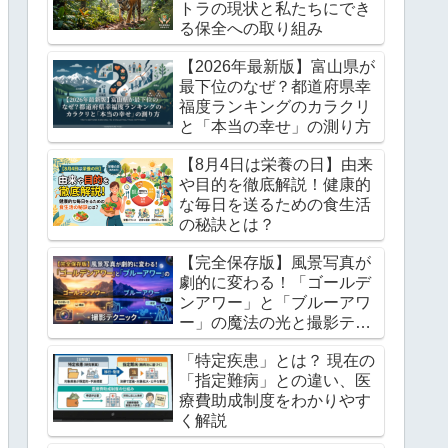
トラの現状と私たちにでき
る保全への取り組み
【2026年最新版】富山県が
最下位のなぜ？都道府県幸
福度ランキングのカラクリ
と「本当の幸せ」の測り方
【8月4日は栄養の日】由来
や目的を徹底解説！健康的
な毎日を送るための食生活
の秘訣とは？
【完全保存版】風景写真が
劇的に変わる！「ゴールデ
ンアワー」と「ブルーアワ
ー」の魔法の光と撮影テク
ニック
「特定疾患」とは？ 現在の
「指定難病」との違い、医
療費助成制度をわかりやす
く解説