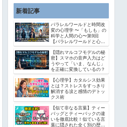
この記事では、私が長年培ってき...
新着記事
パラレルワールドと時間改
変の心理学 〜「もしも」の
科学と人間の心〜第9回
【パラレルワールドと心理
学】全く違う世界線で正気
【隠れマルコフモデルの秘
を保てるか？並行世界の孤
密】スマホの音声入力はど
独と喪失感を徹底解説
うやって「いま、なんじ」
を正確に変換しているの？
【心理学】カタルシス効果
とは？ストレスをすっきり
解消する涙と感情のデトッ
クス術
【似て非なる言葉】ティー
バッグとティーバックの違
いを徹底比較！似ている言
葉に隠された全く別の歴史