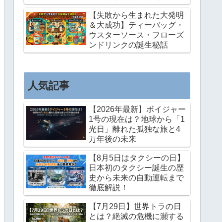
と意外な事実
【失敗から生まれた大発明
＆大成功】ティーバッグ・
ウスターソース・フローズ
ンドリンクの誕生秘話
人気記事
【2026年最新】ボイジャー
1号の現在は？地球から「1
光日」離れた孤独な旅と4
万年後の未来
【8月5日はタクシーの日】
日本初のタクシー誕生の歴
史から未来の自動運転まで
徹底解説！
【7月29日】世界トラの日
とは？絶滅の危機に瀕する