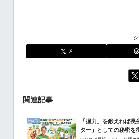
シ
X
関連記事
「握力」を鍛えれば長
How To
ター」としての秘密を