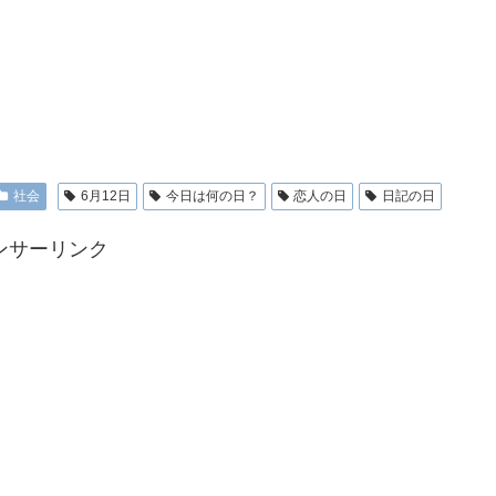
社会
6月12日
今日は何の日？
恋人の日
日記の日
ンサーリンク