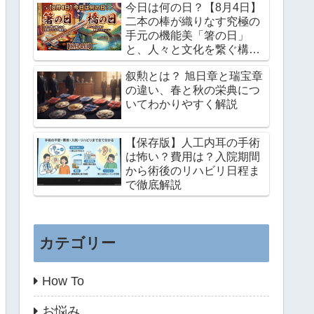
今日は何の日？【8月4日】
二本の棒が織りなす究極の
手元の機能美「箸の日」
と、人々と文化を繋ぐ構造
力学のロマン「橋の日」
叙勲とは？ 旭日章と瑞宝章
の違い、春と秋の栄典につ
いてわかりやすく解説
【保存版】人工内耳の手術
は怖い？費用は？入院期間
から術後のリハビリ日程ま
で徹底解説
カテゴリー
How To
お悩み