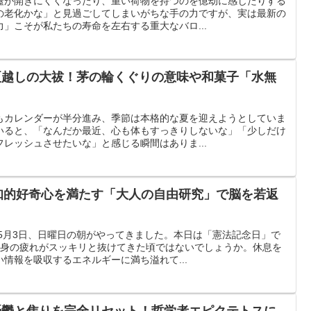
蓋が開きにくくなったり、重い荷物を持つのを億劫に感じたりする
の老化かな」と見過ごしてしまいがちな手の力ですが、実は最新の
」こそが私たちの寿命を左右する重大なバロ...
は夏越しの大祓！茅の輪くぐりの意味や和菓子「水無
もカレンダーが半分進み、季節は本格的な夏を迎えようとしていま
いると、「なんだか最近、心も体もすっきりしないな」「少しだけ
レッシュさせたいな」と感じる瞬間はありま...
！知的好奇心を満たす「大人の自由研究」で脳を若返
年5月3日、日曜日の朝がやってきました。本日は「憲法記念日」で
心身の疲れがスッキリと抜けてきた頃ではないでしょうか。休息を
情報を吸収するエネルギーに満ち溢れて...