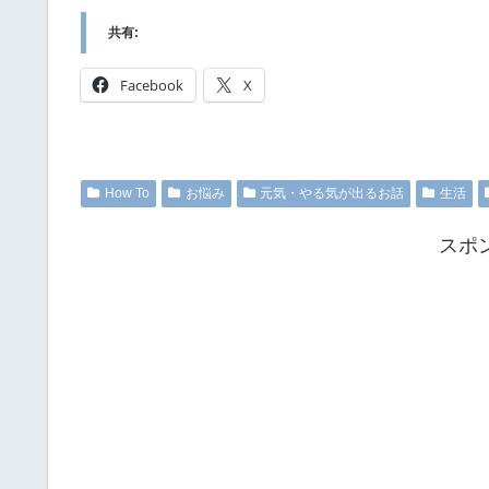
共有:
Facebook
X
How To
お悩み
元気・やる気が出るお話
生活
スポ