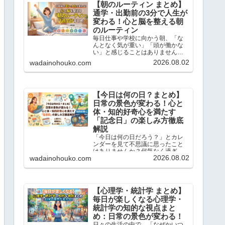
【朝のルーティン まとめ】
通学・出勤前の3分で人生が
変わる！心と脳を整える朝
のルーティン
毎日仕事や学校に向かう朝、「な
んとなく気が重い」「頭が働かな
い」と感じることはありません
か？この記事では、忙しい現代人
2026.08.02
wadainohouko.com
のために、通勤・通学前のたった3
分でサクッと読めて、一日を前向
きにスタートできる「朝のショー
トストーリーと脳内ドリル」を1...
【今日は何の日？まとめ】
日常の景色が変わる！心と
体・知的好奇心を満たす
「記念日」の楽しみ方徹底
解説
「今日は何の日だろう？」とカレ
ンダーを見て不思議に思ったこと
はありませんか？何気なく過ぎて
2026.08.02
wadainohouko.com
いく毎日にも、実は先人たちの知
恵や歴史的なドラマ、そして私た
ちの暮らしを豊かにするヒントが
たくさん隠されています。この記
事では、当ブログで大人気の「今...
【心理学・統計学 まとめ】
毎日が楽しくなる心理学・
統計学の知的な視点まと
め：日常の景色が変わる！
日々の生活の中で、「なぜかいつ