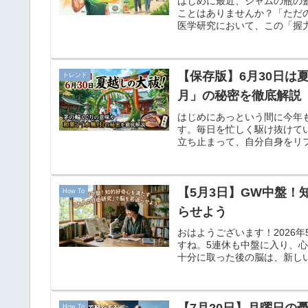
はじめに最近、ジャムの瓶の
ことはありませんか？「ただ
医学研究において、この「握力
【保存版】6月30日
トレンド
月」の秘密を徹底解説
はじめにあっという間に今年
す。毎日を忙しく駆け抜けて
立ち止まって、自分自身をリフ
【5月3日】GW中盤
How To
らせよう
おはようございます！2026
すね。5連休も中盤に入り、
十分に取った後の脳は、新しい
How To