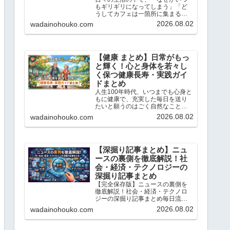
もギリギリになってしまう」「ど
うしてカフェは一箇所に集まるの
だろう？」と不思議に思ったこと
2026.08.02
wadainohouko.com
はありませんか？この記事では、
当ブログ「ちょっと気になる話題
の宝庫」で解説している「心理
学」や「統計学」のトピックの中
か...
【健康 まとめ】日常がもっ
と輝く！心と身体を若々し
く保つ健康長寿・実践ガイ
ドまとめ
人生100年時代、いつまでも心身と
もに健康で、充実した毎日を送り
たいと願うのはごく自然なことで
す。こんにちは、「ちょっと気に
2026.08.02
wadainohouko.com
なる話題の宝庫」です。この記事
では、私が日々リサーチし、独自
の科学的・統計的な視点で読み解
いてきた「健康と若返り」に...
【深掘り記事まとめ】ニュ
ースの裏側を徹底解説！社
会・経済・テクノロジーの
深掘り記事まとめ
【完全保存版】ニュースの裏側を
徹底解説！社会・経済・テクノロ
ジーの深掘り記事まとめ毎日流れ
てくるニュースの表面だけを追っ
2026.08.02
wadainohouko.com
ていては、社会の本当の姿は見え
てきません。こんにちは、「ちょ
っと気になる話題の宝庫」です。