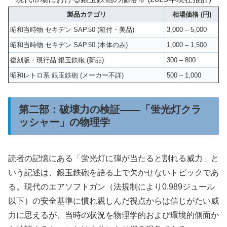
製品カテゴリ
相場価格 (円)
昭和当時物 セキデン SAP.50 (箱付・美品)
3,000 – 5,000
昭和当時物 セキデン SAP.50 (本体のみ)
1,000 – 1,500
復刻版・現行品 銀玉鉄砲 (新品)
300 – 800
昭和レトロ系 銀玉鉄砲 (メーカー不詳)
500 – 1,000
第二部：破壊力の検証――「蛍光灯クラ
ッシャー」の物理学
読者の記憶にある「蛍光灯に弾が当たると割れる威力」と
いう記述は、銀玉鉄砲を語る上で欠かせないトピックであ
る。現代のエアソフトガン（法規制により0.989ジュール
以下）の安全基準に慣れ親しんだ視点からは信じがたい威
力に思えるが、当時の状況を物理学的および環境的側面か