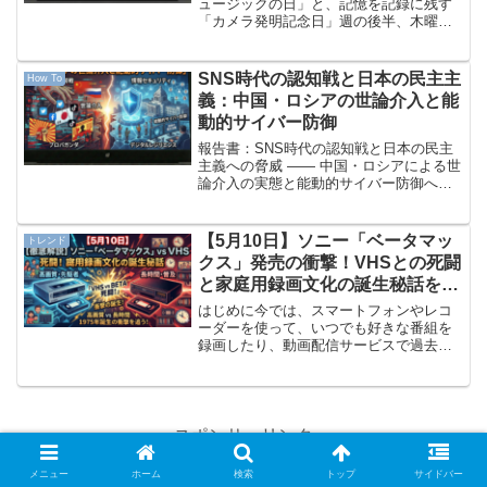
ュージックの日」と、記憶を記録に残す
「カメラ発明記念日」週の後半、木曜日
を迎えました。本日は2026年3月19日
（木曜日）です。本日の六曜は先勝（せ
んしょう／さきがち）。「先んずれば即
SNS時代の認知戦と日本の民主主
How To
ち勝つ」とされ、...
義：中国・ロシアの世論介入と能
動的サイバー防御
報告書：SNS時代の認知戦と日本の民主
主義への脅威 —— 中国・ロシアによる世
論介入の実態と能動的サイバー防御への
転換 中国・ロシアによるSNSを通じた世
論介入の実態と、日本の民主主義への脅
威を徹底分析。I-Soonリーク、Japan
【5月10日】ソニー「ベータマッ
トレンド
Ne...
クス」発売の衝撃！VHSとの死闘
と家庭用録画文化の誕生秘話を徹
底解説
はじめに今では、スマートフォンやレコ
ーダーを使って、いつでも好きな番組を
録画したり、動画配信サービスで過去の
作品を楽しんだりするのは当たり前のこ
とになりましたね。しかし、ほんの数十
年前までは、「テレビ番組は放送時間に
リアルタイムで見るもの」...
スポンサーリンク
メニュー
ホーム
検索
トップ
サイドバー