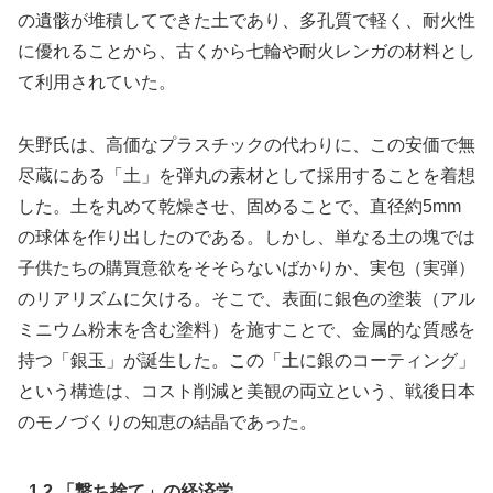
の遺骸が堆積してできた土であり、多孔質で軽く、耐火性
に優れることから、古くから七輪や耐火レンガの材料とし
て利用されていた。
矢野氏は、高価なプラスチックの代わりに、この安価で無
尽蔵にある「土」を弾丸の素材として採用することを着想
した。土を丸めて乾燥させ、固めることで、直径約5mm
の球体を作り出したのである。しかし、単なる土の塊では
子供たちの購買意欲をそそらないばかりか、実包（実弾）
のリアリズムに欠ける。そこで、表面に銀色の塗装（アル
ミニウム粉末を含む塗料）を施すことで、金属的な質感を
持つ「銀玉」が誕生した。この「土に銀のコーティング」
という構造は、コスト削減と美観の両立という、戦後日本
のモノづくりの知恵の結晶であった。
1.2 「撃ち捨て」の経済学