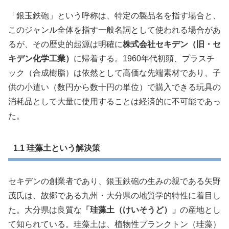
「銀玉鉄砲」という呼称は、特定の製品名を指す場合と、
このジャンル全体を指す一般名詞として使われる場合があ
るが、その歴史的起源は明確に
株式会社セキデン（旧・セ
キデン化学工業）
に帰着する。1960年代初頭、プラスチ
ック（合成樹脂）は依然として高価な先端素材であり、子
供の小遣い（数円から数十円の単位）で購入できる玩具の
消耗品として大量に使用することは経済的に不可能であっ
た。
1.1 珪藻土という解決策
セキデンの創業者であり、銀玉鉄砲の生みの親である矢野
茂氏は、故郷である九州・大分県の地質学的特性に着目し
た。大分県は良質な
「珪藻土（けいそうど）」
の産地とし
て知られている。珪藻土は、植物性プランクトン（珪藻）