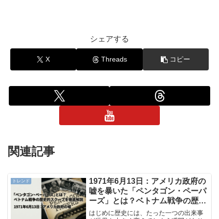
シェアする
X
Threads
コピー
関連記事
1971年6月13日：アメリカ政府の
トレンド
嘘を暴いた「ペンタゴン・ペーパ
ーズ」とは？ベトナム戦争の歴史
的スクープを徹底解説
はじめに歴史には、たった一つの出来事