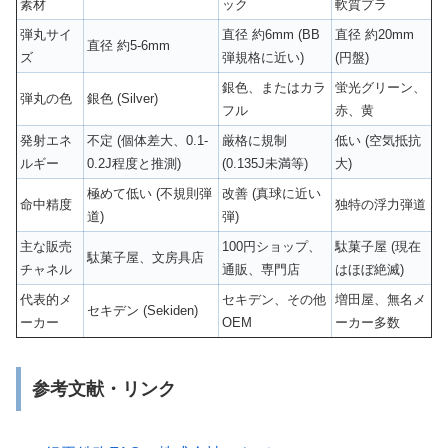
素材
ック
軟質プラ
弾丸サイ
直径 約6mm (BB
直径 約20mm
直径 約5-6mm
ズ
弾規格に近い)
(円盤)
銀色、またはカラ
蛍光グリーン、
弾丸の色
銀色 (Silver)
フル
赤、黄
発射エネ
不定 (個体差大、0.1-
厳格に規制
低い (空気抵抗
ルギー
0.2J程度と推測)
(0.135J未満等)
大)
極めて低い (不規則弾
改善 (真球に近い
命中精度
独特の浮力弾道
道)
弾)
主な販売
100円ショップ、
駄菓子屋 (現在
駄菓子屋、文房具店
チャネル
通販、専門店
はほぼ絶滅)
代表的メ
セキデン、その他
増田屋、無名メ
セキデン (Sekiden)
ーカー
OEM
ーカー多数
参考文献・リンク