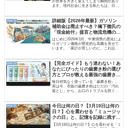
が世界を大きく変えてしまう瞬間があり
ます。現代社会に生きる私たちは、日々
さまざまなニュースを目にしています
が、「本当にこれは真実なのだろう
か？」と疑問に思うことはないでしょう
詳細版【2026年最新】ガソリン
How To
か。もし、私たちが信じていた国...
補助金は廃止すべき？橋下徹氏の
「現金給付」提言と物流危機の真
実をわかりやすく解説
はじめに2026年3月、中東情勢の悪化によ
りガソリン価格が歴史的な高騰を見せて
います。「家計が苦しいのに、これ以上
値上がりしたら生活はどうなってしまう
の？」と不安を抱えている方も多いので
はないでしょうか。そんな中、橋下徹氏
【完全ガイド】もう迷わない！あ
How To
がテレビ番組で提言...
なたにぴったりの歯磨き粉の選び
方とプロが教える最強の歯磨きメ
ソッド
毎日何気なく使っている「歯磨き粉」。
実は今、市販の歯磨き粉はただの「汚れ
落とし」から、お口のトラブルを防ぐ
「優秀なお薬箱（ドラッグ・デリバリ
ー・システム）」へと劇的な進化を遂げ
ていることをご存知でしょうか？【結論
今日は何の日？【3月19日は何の
How To
から言うと…】虫歯や歯周病を...
日？】心を震わせる「ミュージッ
クの日」と、記憶を記録に残す
「カメラ発明記念日」
【3月19日は何の日？】心を震わせる「ミ