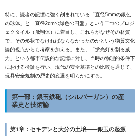
特に、読者の記憶に強く刻まれている「直径5mmの銀色
の球体」と「直径2cmの緑色の円盤」という二つのプロジ
ェクタイル（飛翔体）に着目し、これらがなぜその材質
で、その形状でなければならなかったのかという物質文化
論的視点からも考察を加える。また、「蛍光灯を割る威
力」という都市伝説的な記憶に対し、当時の物理的条件下
における検証を行い、現代の安全基準との比較を通じて、
玩具安全規制の歴史的変遷を明らかにする。
第一部：銀玉鉄砲（シルバーガン）の産
業史と技術論
第1章：セキデンと大分の土壌――銀玉の起源