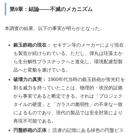
第9章：結論――不滅のメカニズム
本調査の結果、以下の事実が明らかとなった。
銀玉鉄砲の現在：
セキデン等のメーカーにより現在
も製造が続けられている。ただし、弾丸は珪藻土か
ら生分解性プラスチックへと進化し、環境配慮型製
品へと変貌を遂げている。
破壊力の真実：
1960年代当時の銀玉鉄砲が蛍光灯を
割る威力を持っていたことは、物理的・状況的証拠
から事実であると断定できる。それは「プロジェク
タイルの硬度」と「ガラスの脆弱性」の不幸な一致
によるものであり、現代の製品では安全対策により
再現不可能である。
円盤鉄砲の正体：
読者の記憶にある緑色の円盤ピス