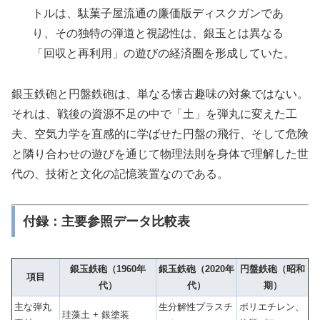
トルは、駄菓子屋流通の廉価版ディスクガンであ
り、その独特の弾道と視認性は、銀玉とは異なる
「回収と再利用」の遊びの経済圏を形成していた。
銀玉鉄砲と円盤鉄砲は、単なる懐古趣味の対象ではない。
それは、戦後の資源不足の中で「土」を弾丸に変えた工
夫、空気力学を直感的に学ばせた円盤の飛行、そして危険
と隣り合わせの遊びを通じて物理法則を身体で理解した世
代の、技術と文化の記憶装置なのである。
付録：主要参照データ比較表
銀玉鉄砲（1960年
銀玉鉄砲（2020年
円盤鉄砲（昭和
項目
代）
代）
期）
主な弾丸
生分解性プラスチ
ポリエチレン、
珪藻土 + 銀塗装