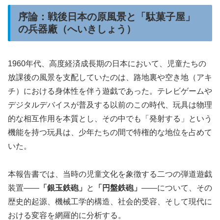
序論：戦後日本の原風景と「駄菓子屋」
の兵器廠（へいきしょう）
1960年代、高度経済成長期の日本において、児童たちの
放課後の風景を支配していたのは、路地裏や空き地（アキ
チ）における身体性を伴う遊戯であった。テレビゲームや
デジタルデバイスが普及する以前のこの時代、玩具は物理
的な相互作用を本質とし、その中でも「発射する」という
機能を持つ玩具は、少年たちの間で特権的な地位を占めて
いた。
本報告書では、当時の児童文化を象徴する二つの弾道遊戯
装置――
「銀玉鉄砲」
と
「円盤鉄砲」
――について、その
歴史的起源、機械工学的構造、社会的受容、そして現代に
おける変容を網羅的に分析する。