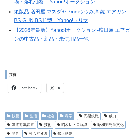
場・落札価格 – Yahoo!オークション
絶版品 増田屋 マスダヤ 7mmつつみ弾 銃 エアガン
BS-GUN BS11型 – Yahoo!フリマ
【2026年最新】Yahoo!オークション -増田屋 エアガ
ンの中古品・新品・未使用品一覧
共有:
Facebook
X
技術
生活
社会
科学
円盤鉄砲
威力
弾道遊戯装置
技術
昭和レトロ玩具
昭和期児童文化
歴史
社会的変遷
銀玉鉄砲