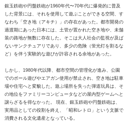
銀玉鉄砲や円盤鉄砲が1960年代〜70年代に爆発的に普及
した背景には、それを使用して遊ぶことができる空間、す
なわち「空き地（アキチ）」の存在があった。都市開発の
過渡期にあった日本には、土管が置かれた空き地や、未舗
装の路地が無数に存在した。そこは大人社会の監視が及ば
ないサンクチュアリであり、多少の危険（蛍光灯を割るな
ど）を伴う実験的な遊びが許容される余地があった。
しかし、1980年代以降、都市空間の管理化が進み、公園
でのボール遊びやエアガン使用が禁止され、空き地は駐車
場や住宅へと変貌した。遊ぶ場所を失った弾道玩具は、そ
の地位をファミリーコンピュータなどの屋内型ゲームへと
譲らざるを得なかった。 現在、銀玉鉄砲や円盤鉄砲は、
実用品としての役割を終え、「昭和レトロ」という文脈で
消費される文化遺産となっている。