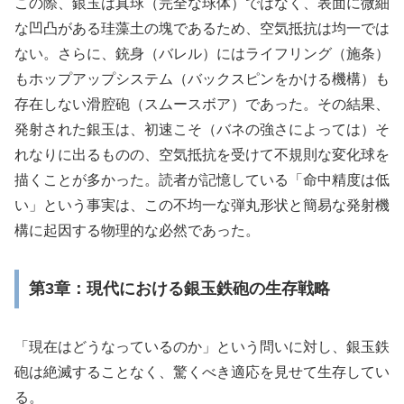
この際、銀玉は真球（完全な球体）ではなく、表面に微細
な凹凸がある珪藻土の塊であるため、空気抵抗は均一では
ない。さらに、銃身（バレル）にはライフリング（施条）
もホップアップシステム（バックスピンをかける機構）も
存在しない滑腔砲（スムースボア）であった。その結果、
発射された銀玉は、初速こそ（バネの強さによっては）そ
れなりに出るものの、空気抵抗を受けて不規則な変化球を
描くことが多かった。読者が記憶している「命中精度は低
い」という事実は、この不均一な弾丸形状と簡易な発射機
構に起因する物理的な必然であった。
第3章：現代における銀玉鉄砲の生存戦略
「現在はどうなっているのか」という問いに対し、銀玉鉄
砲は絶滅することなく、驚くべき適応を見せて生存してい
る。