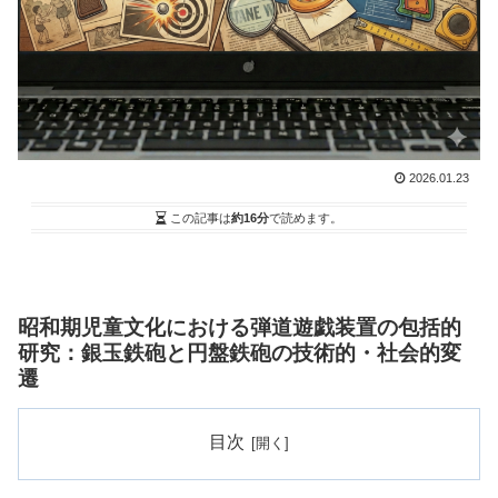
2026.01.23
この記事は
約16分
で読めます。
昭和期児童文化における弾道遊戯装置の包括的
研究：銀玉鉄砲と円盤鉄砲の技術的・社会的変
遷
目次