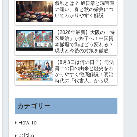
叙勲とは？ 旭日章と瑞宝章
の違い、春と秋の栄典につ
いてわかりやすく解説
【2026年最新】大阪の「特
区民泊」が終了へ！中国資
本撤退で街はどう変わる？
現状と今後の対策を徹底解
説
【8月3日は何の日？】司法
書士の日の由来と歴史をわ
かりやすく徹底解説！明治
時代の「代書人」から現代
までの感動の歩み
カテゴリー
How To
お悩み