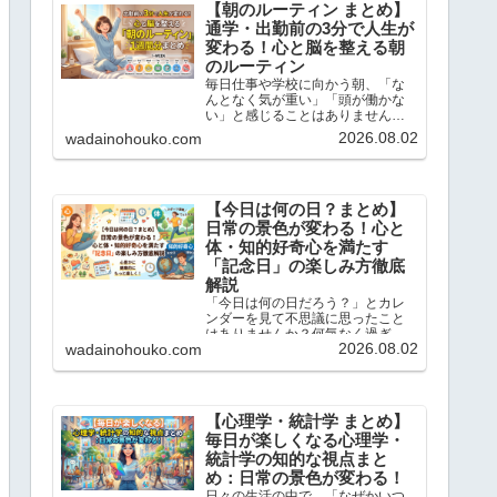
【朝のルーティン まとめ】
通学・出勤前の3分で人生が
変わる！心と脳を整える朝
のルーティン
毎日仕事や学校に向かう朝、「な
んとなく気が重い」「頭が働かな
い」と感じることはありません
か？この記事では、忙しい現代人
2026.08.02
wadainohouko.com
のために、通勤・通学前のたった3
分でサクッと読めて、一日を前向
きにスタートできる「朝のショー
トストーリーと脳内ドリル」を1...
【今日は何の日？まとめ】
日常の景色が変わる！心と
体・知的好奇心を満たす
「記念日」の楽しみ方徹底
解説
「今日は何の日だろう？」とカレ
ンダーを見て不思議に思ったこと
はありませんか？何気なく過ぎて
2026.08.02
wadainohouko.com
いく毎日にも、実は先人たちの知
恵や歴史的なドラマ、そして私た
ちの暮らしを豊かにするヒントが
たくさん隠されています。この記
事では、当ブログで大人気の「今...
【心理学・統計学 まとめ】
毎日が楽しくなる心理学・
統計学の知的な視点まと
め：日常の景色が変わる！
日々の生活の中で、「なぜかいつ