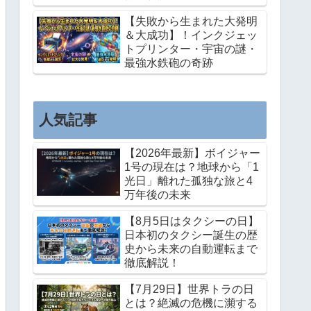
【失敗から生まれた大発明
＆大成功】！インクジェッ
トプリンター・宇宙の謎・
最強水鉄砲の奇跡
人気記事
【2026年最新】ボイジャー
1号の現在は？地球から「1
光日」離れた孤独な旅と4
万年後の未来
【8月5日はタクシーの日】
日本初のタクシー誕生の歴
史から未来の自動運転まで
徹底解説！
【7月29日】世界トラの日
とは？絶滅の危機に瀕する