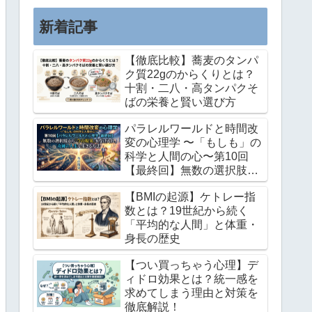
この記事では、私が長年培ってき...
新着記事
【徹底比較】蕎麦のタンパ
ク質22gのからくりとは？
十割・二八・高タンパクそ
ばの栄養と賢い選び方
パラレルワールドと時間改
変の心理学 〜「もしも」の
科学と人間の心〜第10回
【最終回】無数の選択肢か
ら「今の現実」を受け入
【BMIの起源】ケトレー指
れ、奇跡の人生を生きる方
数とは？19世紀から続く
法
「平均的な人間」と体重・
身長の歴史
【つい買っちゃう心理】デ
ィドロ効果とは？統一感を
求めてしまう理由と対策を
徹底解説！