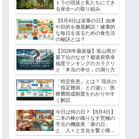
トラの現状と私たちにでき
る保全への取り組み
【8月4日は栄養の日】由来
や目的を徹底解説！健康的
な毎日を送るための食生活
の秘訣とは？
【2026年最新版】富山県が
最下位のなぜ？都道府県幸
福度ランキングのカラクリ
と「本当の幸せ」の測り方
「特定疾患」とは？ 現在の
「指定難病」との違い、医
療費助成制度をわかりやす
く解説
今日は何の日？【8月4日】
二本の棒が織りなす究極の
手元の機能美「箸の日」
と、人々と文化を繋ぐ構造
力学のロマン「橋の日」