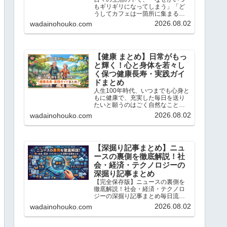
もギリギリになってしまう」「ど
うしてカフェは一箇所に集まるの
だろう？」と不思議に思ったこと
2026.08.02
wadainohouko.com
はありませんか？この記事では、
当ブログ「ちょっと気になる話題
の宝庫」で解説している「心理
学」や「統計学」のトピックの中
か...
【健康 まとめ】日常がもっ
と輝く！心と身体を若々し
く保つ健康長寿・実践ガイ
ドまとめ
人生100年時代、いつまでも心身と
もに健康で、充実した毎日を送り
たいと願うのはごく自然なことで
す。こんにちは、「ちょっと気に
2026.08.02
wadainohouko.com
なる話題の宝庫」です。この記事
では、私が日々リサーチし、独自
の科学的・統計的な視点で読み解
いてきた「健康と若返り」に...
【深掘り記事まとめ】ニュ
ースの裏側を徹底解説！社
会・経済・テクノロジーの
深掘り記事まとめ
【完全保存版】ニュースの裏側を
徹底解説！社会・経済・テクノロ
ジーの深掘り記事まとめ毎日流れ
てくるニュースの表面だけを追っ
2026.08.02
wadainohouko.com
ていては、社会の本当の姿は見え
てきません。こんにちは、「ちょ
っと気になる話題の宝庫」です。