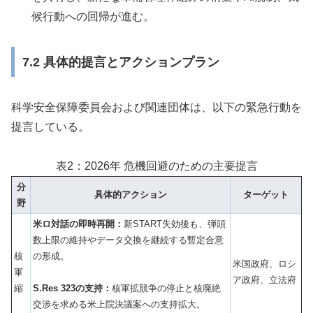
候行動への回帰が進む。
7.2 具体的提言とアクションプラン
科学安全保障委員会および関連団体は、以下の緊急行動を
提言している。
表2：2026年 危機回避のための主要提言
分
具体的アクション
ターゲット
野
米ロ対話の即時再開：
新START失効後も、弾頭
数上限の維持やデータ交換を継続する暫定合意
核
の形成。
米国政府、ロシ
軍
ア政府、立法府
縮
S.Res 323の支持：
核軍拡競争の停止と核廃絶
交渉を求める米上院決議案への支持拡大。