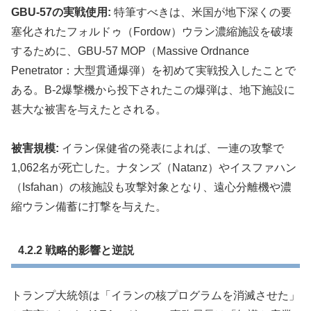
GBU-57の実戦使用:
特筆すべきは、米国が地下深くの要
塞化されたフォルドゥ（Fordow）ウラン濃縮施設を破壊
するために、GBU-57 MOP（Massive Ordnance
Penetrator：大型貫通爆弾）を初めて実戦投入したことで
ある。B-2爆撃機から投下されたこの爆弾は、地下施設に
甚大な被害を与えたとされる。
被害規模:
イラン保健省の発表によれば、一連の攻撃で
1,062名が死亡した。ナタンズ（Natanz）やイスファハン
（Isfahan）の核施設も攻撃対象となり、遠心分離機や濃
縮ウラン備蓄に打撃を与えた。
4.2.2 戦略的影響と逆説
トランプ大統領は「イランの核プログラムを消滅させた」