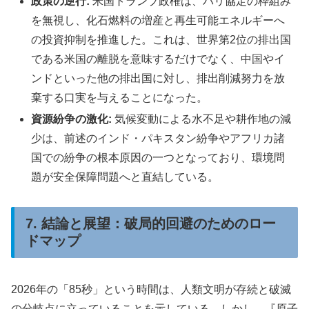
政策の逆行:
米国トランプ政権は、パリ協定の枠組み
を無視し、化石燃料の増産と再生可能エネルギーへ
の投資抑制を推進した。これは、世界第2位の排出国
である米国の離脱を意味するだけでなく、中国やイ
ンドといった他の排出国に対し、排出削減努力を放
棄する口実を与えることになった。
資源紛争の激化:
気候変動による水不足や耕作地の減
少は、前述のインド・パキスタン紛争やアフリカ諸
国での紛争の根本原因の一つとなっており、環境問
題が安全保障問題へと直結している。
7. 結論と展望：破局的回避のためのロー
ドマップ
2026年の「85秒」という時間は、人類文明が存続と破滅
の分岐点に立っていることを示している。しかし、『原子