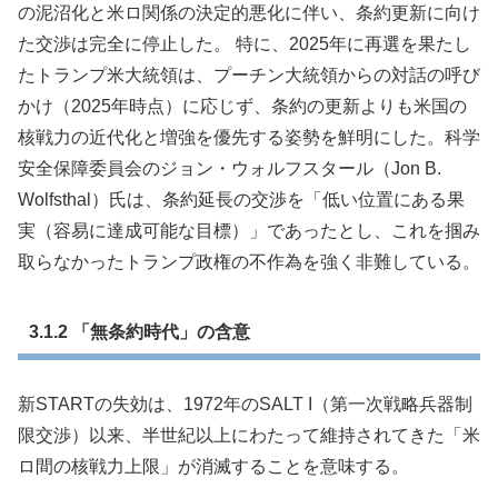
の泥沼化と米ロ関係の決定的悪化に伴い、条約更新に向け
た交渉は完全に停止した。 特に、2025年に再選を果たし
たトランプ米大統領は、プーチン大統領からの対話の呼び
かけ（2025年時点）に応じず、条約の更新よりも米国の
核戦力の近代化と増強を優先する姿勢を鮮明にした。科学
安全保障委員会のジョン・ウォルフスタール（Jon B.
Wolfsthal）氏は、条約延長の交渉を「低い位置にある果
実（容易に達成可能な目標）」であったとし、これを掴み
取らなかったトランプ政権の不作為を強く非難している。
3.1.2 「無条約時代」の含意
新STARTの失効は、1972年のSALT I（第一次戦略兵器制
限交渉）以来、半世紀以上にわたって維持されてきた「米
ロ間の核戦力上限」が消滅することを意味する。