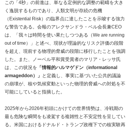
この「4秒」の前進は、単なる定例的な調整の範疇を大き
く逸脱するものであり、人類文明が存続の危機
（Existential Risk）の臨界点に達したことを示唆する強力
な警告である。会報のアレクサンドラ・ベル会長兼CEO
は、「我々は時間を使い果たしつつある（We are running
out of time）」と述べ、現状が理論的なリスク評価の段階
を超え、現前する物理的脅威の段階に移行したことを強調
した。また、ノーベル平和賞受賞者のマリア・レッサ氏
は、この状況を
「情報的ハルマゲドン（informational
armageddon）」
と定義し、事実に基づいた公共的議論
の崩壊が、核や気候変動といった物理的脅威への対処を不
可能にしていると指摘した。
2025年から2026年初頭にかけての世界情勢は、冷戦期の
最も危険な瞬間をも凌駕する複雑性と不安定性を呈してい
る。米国におけるドナルド・トランプ政権下での核実験再