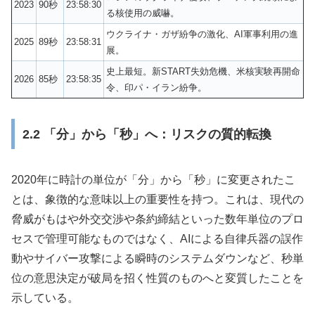
2023
90秒
23:58:30
る核使用の威嚇。
ウクライナ・ガザ紛争の激化、AI軍事利用の進
2025
89秒
23:58:31
展。
史上最短。新START失効危機、米核実験再開命
2026
85秒
23:58:35
令、印パ・イラン紛争。
2.2 「分」から「秒」へ：リスクの質的転換
2020年に時計の単位が「分」から「秒」に変更されたこ
とは、象徴的な意味以上の重要性を持つ。これは、現代の
脅威がもはや外交交渉や条約締結といった数年単位のプロ
セスで管理可能なものではなく、AIによる自律兵器の誤作
動やサイバー攻撃による瞬時のシステムダウンなど、秒単
位の意思決定が破局を招く性質のものへと変質したことを
示している。