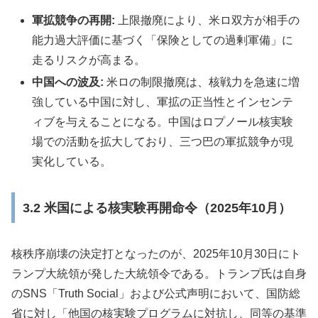
軍拡競争の再開:
上限撤廃により、米ロ双方が相手の
能力過大評価に基づく「保険としての過剰軍備」に
走るリスクが高まる。
中国への波及:
米ロの制限撤廃は、核戦力を急速に増
強している中国に対し、軍拡の正当性とインセンテ
ィブを与えることになる。中国はロプノール核実験
場での活動を拡大しており、三つ巴の軍拡競争が現
実化している。
3.2 米国による核実験再開命令（2025年10月）
核秩序崩壊の決定打となったのが、2025年10月30日にト
ランプ大統領が発した大統領令である。トランプ氏は自身
のSNS「Truth Social」および公式声明において、国防総
省に対し「他国の核実験プログラムに対抗し、同等の基準