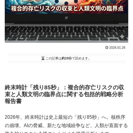
2026.01.28
この記事は
約19分
で読めます。
終末時計「残り85秒」：複合的存亡リスクの収
束と人類文明の臨界点に関する包括的戦略分析
報告書
2026年、終末時計は史上最短の「残り85秒」へ。核秩序
の崩壊、AIの脅威、新たな地域紛争など、人類が直面する