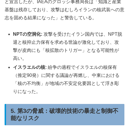
と宣言したが、IAEAのグロッシ事務局長は「知識と産業
基盤は残存しており、攻撃はむしろイランの核武装への意
志を固める結果になった」と警告している。
NPTの空洞化:
攻撃を受けたイラン国内では、NPT脱
退と核抑止力保有を求める世論が激化しており、攻
撃が皮肉にも「核拡散のトリガー」となる可能性が
高い。
イスラエルの核:
紛争の過程でイスラエルの核保有
（推定90発）に関する議論が再燃し、中東における
「核の不均衡」が地域の不安定化要因として浮き彫
りになった。
5. 第3の脅威：破壊的技術の暴走と制御不
能なリスク