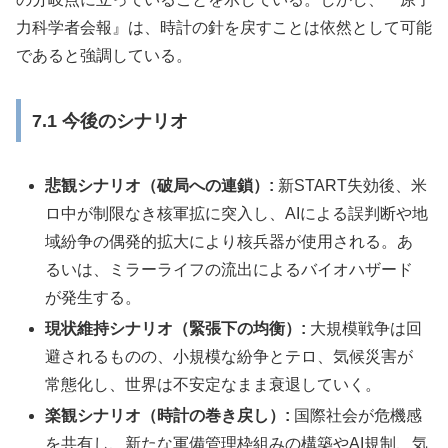
力科学者会報』は、時計の針を戻すことは依然として可能
であると強調している。
7.1 今後のシナリオ
悲観シナリオ（破局への連鎖）:
新START失効後、米
ロ中が制限なき核軍拡に突入し、AIによる誤判断や地
域紛争の偶発的拡大により核兵器が使用される。あ
るいは、ミラーライフの流出によるバイオハザード
が発生する。
現状維持シナリオ（緊張下の均衡）:
大規模戦争は回
避されるものの、小規模な紛争とテロ、気候災害が
常態化し、世界は不安定なまま衰退していく。
楽観シナリオ（時計の巻き戻し）:
国際社会が危機感
を共有し、新たな軍備管理枠組みの構築やAI規制、気