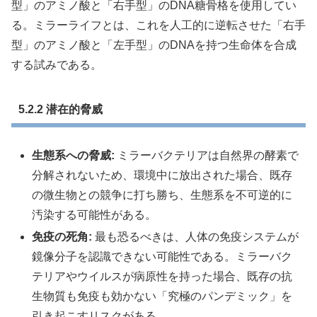
型」のアミノ酸と「右手型」のDNA糖骨格を使用してい
る。ミラーライフとは、これを人工的に逆転させた「右手
型」のアミノ酸と「左手型」のDNAを持つ生命体を合成
する試みである。
5.2.2 潜在的脅威
生態系への脅威:
ミラーバクテリアは自然界の酵素で
分解されないため、環境中に放出された場合、既存
の微生物との競争に打ち勝ち、生態系を不可逆的に
汚染する可能性がある。
免疫の死角:
最も恐るべきは、人体の免疫システムが
鏡像分子を認識できない可能性である。ミラーバク
テリアやウイルスが病原性を持った場合、既存の抗
生物質も免疫も効かない「究極のパンデミック」を
引き起こすリスクがある。