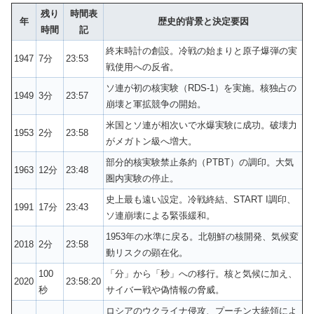
残り
時間表
年
歴史的背景と決定要因
時間
記
終末時計の創設。冷戦の始まりと原子爆弾の実
1947
7分
23:53
戦使用への反省。
ソ連が初の核実験（RDS-1）を実施。核独占の
1949
3分
23:57
崩壊と軍拡競争の開始。
米国とソ連が相次いで水爆実験に成功。破壊力
1953
2分
23:58
がメガトン級へ増大。
部分的核実験禁止条約（PTBT）の調印。大気
1963
12分
23:48
圏内実験の停止。
史上最も遠い設定。冷戦終結、START I調印、
1991
17分
23:43
ソ連崩壊による緊張緩和。
1953年の水準に戻る。北朝鮮の核開発、気候変
2018
2分
23:58
動リスクの顕在化。
100
「分」から「秒」への移行。核と気候に加え、
2020
23:58:20
秒
サイバー戦や偽情報の脅威。
ロシアのウクライナ侵攻、プーチン大統領によ