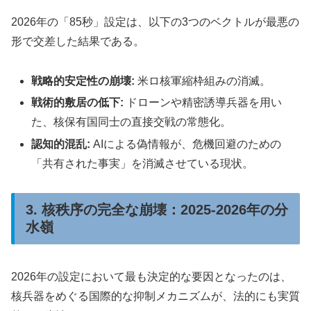
2026年の「85秒」設定は、以下の3つのベクトルが最悪の
形で交差した結果である。
戦略的安定性の崩壊:
米ロ核軍縮枠組みの消滅。
戦術的敷居の低下:
ドローンや精密誘導兵器を用い
た、核保有国同士の直接交戦の常態化。
認知的混乱:
AIによる偽情報が、危機回避のための
「共有された事実」を消滅させている現状。
3. 核秩序の完全な崩壊：2025-2026年の分
水嶺
2026年の設定において最も決定的な要因となったのは、
核兵器をめぐる国際的な抑制メカニズムが、法的にも実質