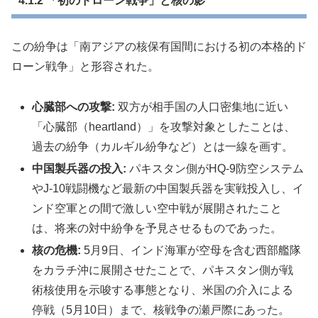
4.1.2 「初のドローン戦争」と核の影
この紛争は「南アジアの核保有国間における初の本格的ド
ローン戦争」と形容された。
心臓部への攻撃:
双方が相手国の人口密集地に近い
「心臓部（heartland）」を攻撃対象としたことは、
過去の紛争（カルギル紛争など）とは一線を画す。
中国製兵器の投入:
パキスタン側がHQ-9防空システム
やJ-10戦闘機など最新の中国製兵器を実戦投入し、イ
ンド空軍との間で激しい空中戦が展開されたこと
は、将来の対中紛争を予見させるものであった。
核の危機:
5月9日、インド海軍が空母を含む西部艦隊
をカラチ沖に展開させたことで、パキスタン側が戦
術核使用を示唆する事態となり、米国の介入による
停戦（5月10日）まで、核戦争の瀬戸際にあった。