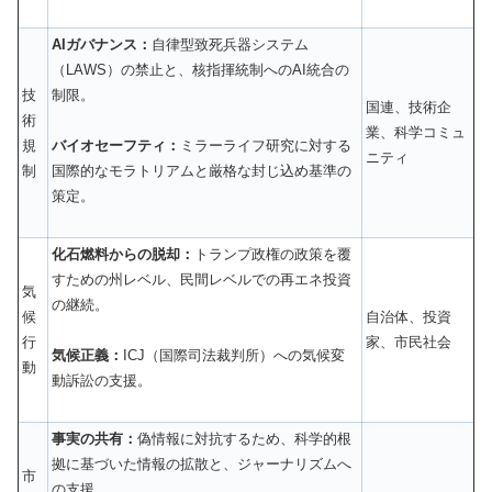
AIガバナンス：
自律型致死兵器システム
（LAWS）の禁止と、核指揮統制へのAI統合の
技
制限。
国連、技術企
術
業、科学コミュ
規
バイオセーフティ：
ミラーライフ研究に対する
ニティ
制
国際的なモラトリアムと厳格な封じ込め基準の
策定。
化石燃料からの脱却：
トランプ政権の政策を覆
すための州レベル、民間レベルでの再エネ投資
気
の継続。
候
自治体、投資
行
家、市民社会
気候正義：
ICJ（国際司法裁判所）への気候変
動
動訴訟の支援。
事実の共有：
偽情報に対抗するため、科学的根
拠に基づいた情報の拡散と、ジャーナリズムへ
市
の支援。