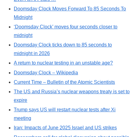
Doomsday Clock Moves Forward To 85 Seconds To
Midnight
‘Doomsday Clock’ moves four seconds closer to
midnight
Doomsday Clock ticks down to 85 seconds to
midnight in 2026
A return to nuclear testing in an unstable age?
Doomsday Clock – Wikipedia
Current Time – Bulletin of the Atomic Scientists
The US and Russia’s nuclear weapons treaty is set to
expire
Trump says US will restart nuclear tests after Xi
meeting
Iran: Impacts of June 2025 Israel and US strikes