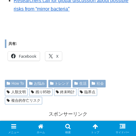
Researchers call for global discussion about possible
risks from “mirror bacteria”
共有:
Facebook
X
How To
お悩み
トレンド
生活
社会
人類文明
残り85秒
終末時計
臨界点
複合的存亡リスク
スポンサーリンク
メニュー
ホーム
検索
トップ
サイドバー