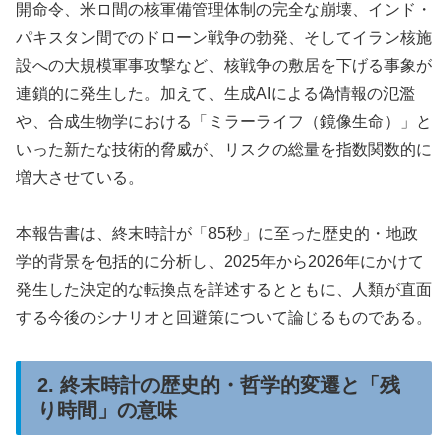
開命令、米ロ間の核軍備管理体制の完全な崩壊、インド・
パキスタン間でのドローン戦争の勃発、そしてイラン核施
設への大規模軍事攻撃など、核戦争の敷居を下げる事象が
連鎖的に発生した。加えて、生成AIによる偽情報の氾濫
や、合成生物学における「ミラーライフ（鏡像生命）」と
いった新たな技術的脅威が、リスクの総量を指数関数的に
増大させている。
本報告書は、終末時計が「85秒」に至った歴史的・地政
学的背景を包括的に分析し、2025年から2026年にかけて
発生した決定的な転換点を詳述するとともに、人類が直面
する今後のシナリオと回避策について論じるものである。
2. 終末時計の歴史的・哲学的変遷と「残
り時間」の意味