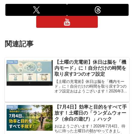
関連記事
【土曜の充電術】休日は脳を「機
How To
内モード」に！自分だけの時間を
取り戻す3つのオフ設定
【土曜の充電術】休日は脳を「機内モー
ド」に！自分だけの時間を取り戻す3つの
オフ設定おはようございます！2026年3月
14日、土曜日の朝ですね。本日はホワイ
トデーでもあります。全国の社会人や学
生の皆さん、平日1週間のフル稼働、本当
【7月4日】効率と目的をすべて手
How To
にお疲れ様で...
放す！土曜日の「ランダムウォー
ク（余白の遊び）」ハック
おはようございます！2026年7月4日、待
ちに待った土曜日の朝がやってきまし