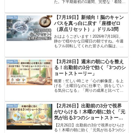
た。下半期最初の1週間、完璧な「着陸
（ランディング）」までスマートに駆け
抜けてきた皆さん、本当にお疲れ様でし
た。今朝はアラームをかけずに、いつも
【7月19日】新傾向！脳のキャン
How To
より少しゆったりとし...
バスを真っ白に戻す「座標ゼロ
（原点リセット）」ドリル3問
おはようございます！2026年7月19日、
静かで穏やかな日曜日の朝ですね。今週
もフル回転してくれた皆さんの脳は、た
くさんの情報やタスクを処理し、見事な
フライトを終えたばかりです。明日から
また新しい軌道を描くために、今日は頭
【3月28日】週末の朝に心を整え
How To
の中のキャンバスを...
る！出勤前の3分で効く「3つのシ
ョートストーリー」
概要：忙しい時こそ「心の解像度」を上
げる「土曜日なのに仕事で、損をしてい
る気分になる」「周りの成果と比べて、
自分だけが足踏みしている気がする」
「やるべきことが多すぎて、心がささく
れ立ってしまう」。周囲が休息モードに
【2月26日】出勤前の3分で視界
How To
入る週末の出勤は、いつもよ...
がひらける！木曜の朝に効く「元
気が出る3つのショートストーリ
ー」
【2月26日】出勤前の3分で視界がひらけ
る！木曜の朝に効く「元気が出る3つのシ