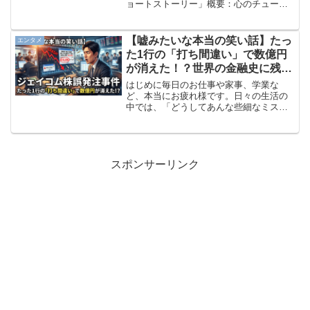
ョートストーリー」概要：心のチューニ
ングを整える「物語の処方箋」「問題ば
かり起きて、やる気が削がれる」「頑張
っているのに結果が出なくて焦る」「タ
【嘘みたいな本当の笑い話】たっ
エンタメ
スクが多すぎて、何...
た1行の「打ち間違い」で数億円
が消えた！？世界の金融史に残る
大爆笑の「ジェイコム株誤発注事
はじめに毎日のお仕事や家事、学業な
件」
ど、本当にお疲れ様です。日々の生活の
中では、「どうしてあんな些細なミスを
してしまったんだろう」と自分を責めて
落ち込んだり、他人のちょっとした手違
いに振り回されてドッと疲れが出てしま
ったりすることもありますよ...
スポンサーリンク