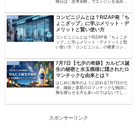
曜日は「思考実験」でエンジンを温め、1
週間の滑らかなスタートを切ることはで
きたでしょうか？週の2日目となる火曜日
は、周囲のメールや依頼、突発的なタス
コンビニジムとは？RIZAP発「ち
How To
クが次々と舞い...
ょこざップ」に学ぶメリット・デ
メリットと賢い使い方
コンビニジムとは？RIZAP発「ちょこざ
ップ」に学ぶメリット・デメリットと賢
い使い方「コンビニジム」の概要コンビ
ニジムとは、文字通り「コンビニエンス
ストアのように手軽で、安く、いつでも
通える」ことをコンセプトにした新しい
7月7日【七夕の奇跡】カルピス誕
トレンド
形態のフィットネスジ...
生の秘密と水玉模様に隠されたロ
マンチックな由来とは？
はじめに毎年のように訪れる7月7日の七
夕。織姫と彦星のロマンチックな物語に
胸を躍らせる方も多いのではないでしょ
うか。しかし、この日が日本を代表する
あの国民的飲料の誕生日でもあることを
ご存じですか？冷たくて甘酸っぱい、誰
もが一度は口にしたこと...
スポンサーリンク