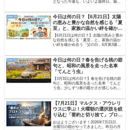
となった今週も、いよいよ最終日。脳の
疲労もピークに達している頃かと思いま
すが、金曜日の朝こそ「心地よい刺激」
で頭をシャキッと目覚めさせ、スッキリ
今日は何の日？【6月21日】太陽
How To
とした気分で1週間...
の恵みと豊かな自然を感じる「夏
至」と、家族の温かい絆を確かめ
合う「父の日」
【6月21日は何の日？】太陽の恵みと豊か
な自然を感じる「夏至」と、家族の温か
い絆を確かめ合う「父の日」6月第3週の
日曜日を迎えました。今週も一週間、本
当にお疲れ様でした。お庭の植物たちが
初夏の陽光をいっぱいに浴びて、力強く
今日は何の日？春を告げる桃の節
How To
生き生きと輝く美し...
句と、昭和の風景を走った名車
「てんとう虫」
【3月3日は何の日？】春を告げる桃の節
句と、昭和の風景を走った名車「てんと
う虫」少しずつ春の暖かさが感じられる
季節になってきましたね。本日は2026年3
月3日（火曜日）です。六曜は先負（さき
まけ／せんぶ）。「先んずれば即ち負け
【7月21日】マルクス・アウレリ
How To
る」という言葉...
ウスに学ぶ！火曜朝の選択肢を絞
り込む「要約と切り捨て」プロト
コル
おはようございます！2026年7月21日、
火曜日の朝がやってきました。昨日の月