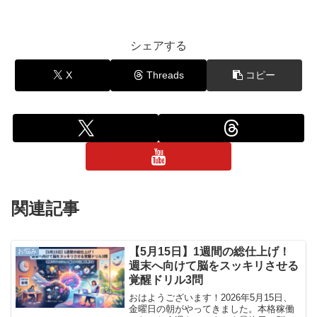
シェアする
X
Threads
コピー
関連記事
【5月15日】1週間の総仕上げ！
お悩み
週末へ向けて脳をスッキリさせる
覚醒ドリル3問
おはようございます！2026年5月15日、
金曜日の朝がやってきました。本格稼働