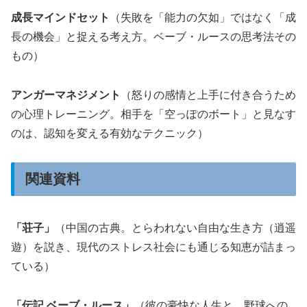
成長マインドセット
（失敗を「能力の欠如」ではなく「成
長の機会」と捉える考え方。ベーブ・ルースの思考法その
もの）
アンガーマネジメント
（怒りの感情と上手に付き合うため
の心理トレーニング。相手を「空っぽのボート」と見なす
のは、認知を変える有効なテクニック）
関連資料
「荘子」
（中国の古典。とらわれない自由な生き方（逍遥
遊）を説き、現代のストレス社会にも通じる知恵が詰まっ
ている）
「伝記 ベーブ・ルース」
（彼の豪快な人生と、野球への