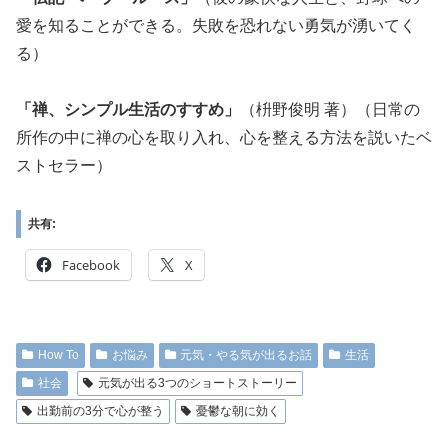
愛を知ることができる。失敗を恐れない勇気が湧いてく
る）
「禅、シンプル生活のすすめ」
（枡野俊明 著）（日常の
所作の中に禅の心を取り入れ、心を整える方法を説いたベ
ストセラー）
共有:
Facebook
X
How To
お悩み
元気・やる気が出るお話
生活
社会
元気が出る3つのショートストーリー
出勤前の3分で心が整う
憂鬱な朝に効く