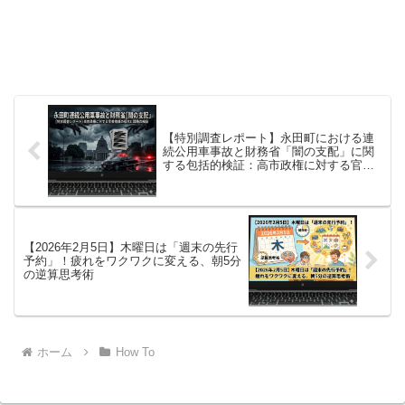
【特別調査レポート】永田町における連
続公用車事故と財務省「闇の支配」に関
する包括的検証：高市政権に対する官僚
機構の組織的抵抗と謀略の可能性
【2026年2月5日】木曜日は「週末の先行
予約」！疲れをワクワクに変える、朝5分
の逆算思考術
ホーム
How To