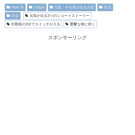
How To
お悩み
元気・やる気が出るお話
生活
社会
元気が出る3つのショートストーリー
出勤前の3分でスイッチが入る
憂鬱な朝に効く
スポンサーリンク