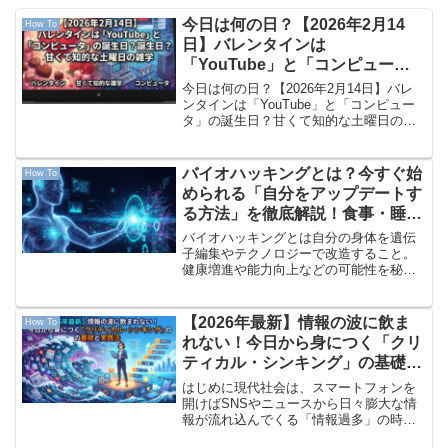
今日は何の日？【2026年2月14
How To
日】バレンタインは
「YouTube」と「コンピュー
タ」の誕生日？甘くて知的な土曜
今日は何の日？【2026年2月14日】バレ
日の雑学
ンタインは「YouTube」と「コンピュー
タ」の誕生日？甘くて知的な土曜日の雑
学2月14日の概要：友引のバレンタインお
はようございます！2026年2月14日、土
曜日です。今日の六曜は「友引（ともび
バイオハッキングとは？今すぐ始
How To
き...
められる「自分をアップデートす
る方法」を徹底解説！食事・睡眠
から最新技術まで
バイオハッキングとは自分の身体を遺伝
子編集やテクノロジーで改造すること。
健康増進や能力向上などの可能性を秘め
ているが、倫理的な問題や安全性への懸
念がある。
【2026年最新】情報の波に飲ま
How To
れない！今日から身につく「クリ
ティカル・シンキング」の基礎と
実践法
はじめに現代社会は、スマートフォンを
開けばSNSやニュースから日々膨大な情
報が流れ込んでくる「情報過多」の時代
です。「フェイクニュースに騙されてい