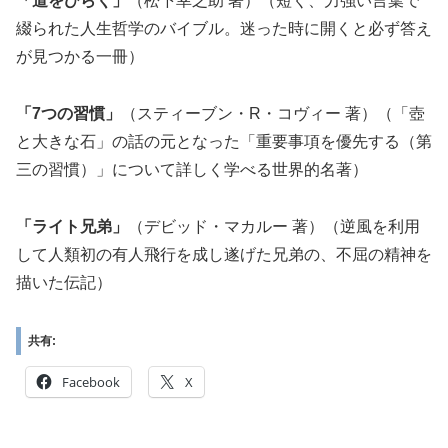
「道をひらく」
（松下幸之助 著）（短く、力強い言葉で
綴られた人生哲学のバイブル。迷った時に開くと必ず答え
が見つかる一冊）
「7つの習慣」
（スティーブン・R・コヴィー 著）（「壺
と大きな石」の話の元となった「重要事項を優先する（第
三の習慣）」について詳しく学べる世界的名著）
「ライト兄弟」
（デビッド・マカルー 著）（逆風を利用
して人類初の有人飛行を成し遂げた兄弟の、不屈の精神を
描いた伝記）
共有:
Facebook
X