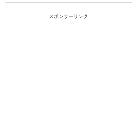
力が続かない」といった悩みを抱えてい
る方は、もしかしたら脳が限界を迎えて
いるサインかもしれません。...
スポンサーリンク