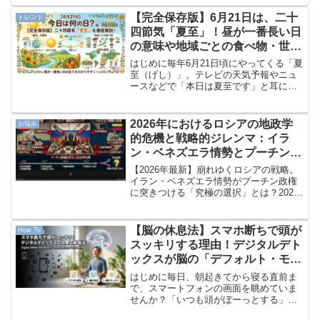
ないか不安」「どの情報を信じればいい
のかわからない」と悩んだことはありま
【完全保存版】6月21日は、二十
トレンド
せんか？そんな情報の波...
四節気「夏至」！昼が一番長い日
の意味や地域ごとの食べ物・世界
の風習をわかりやすく徹底解説
はじめに毎年6月21日頃にやってくる「夏
至（げし）」。テレビの天気予報やニュ
ースなどで「本日は夏至です」と耳にす
ることはあっても、実際にどのような意
味があるのか、どのような風習があるの
かを詳しく知っている方は意外と少ない
2026年におけるロシアの地政学
お悩み
のではないでしょうか...
的危機と戦略的ジレンマ：イラ
ン・ベネズエラ情勢とプーチン政
権の行方
【2026年最新】崩れゆくロシアの戦略。
イラン・ベネズエラ情勢がプーチン政権
に突きつける「究極の選択」とは？2026
年初頭、世界のパワーバランスを根底か
ら覆す激震が走りました。アメリカによ
るベネズエラのマドゥロ大統領拘束、そ
【脳の休息法】スマホ断ちで頭が
How To
してイランの最高...
スッキリする理由！デジタルデト
ックスが脳の「デフォルト・モー
ド・ネットワーク（DMN）」に
はじめに毎日、朝起きてから寝る直前ま
与える驚きの効果と実践法
で、スマートフォンの画面を眺めていま
せんか？「いつも頭がぼーっとする」
「いくら寝ても疲れが取れない」「集中