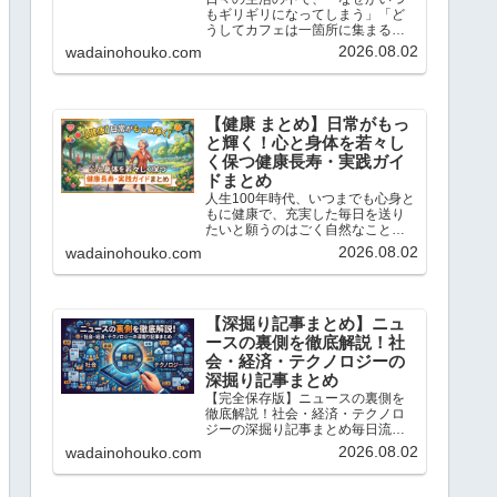
もギリギリになってしまう」「ど
うしてカフェは一箇所に集まるの
だろう？」と不思議に思ったこと
2026.08.02
wadainohouko.com
はありませんか？この記事では、
当ブログ「ちょっと気になる話題
の宝庫」で解説している「心理
学」や「統計学」のトピックの中
か...
【健康 まとめ】日常がもっ
と輝く！心と身体を若々し
く保つ健康長寿・実践ガイ
ドまとめ
人生100年時代、いつまでも心身と
もに健康で、充実した毎日を送り
たいと願うのはごく自然なことで
す。こんにちは、「ちょっと気に
2026.08.02
wadainohouko.com
なる話題の宝庫」です。この記事
では、私が日々リサーチし、独自
の科学的・統計的な視点で読み解
いてきた「健康と若返り」に...
【深掘り記事まとめ】ニュ
ースの裏側を徹底解説！社
会・経済・テクノロジーの
深掘り記事まとめ
【完全保存版】ニュースの裏側を
徹底解説！社会・経済・テクノロ
ジーの深掘り記事まとめ毎日流れ
てくるニュースの表面だけを追っ
2026.08.02
wadainohouko.com
ていては、社会の本当の姿は見え
てきません。こんにちは、「ちょ
っと気になる話題の宝庫」です。