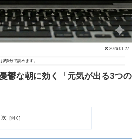
2026.01.27
は
約5分
で読めます。
憂鬱な朝に効く「元気が出る3つの
目次