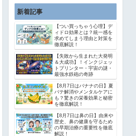
この記事では、私が長年培ってき...
新着記事
【つい買っちゃう心理】デ
ィドロ効果とは？統一感を
求めてしまう理由と対策を
徹底解説！
【失敗から生まれた大発明
＆大成功】！インクジェッ
トプリンター・宇宙の謎・
最強水鉄砲の奇跡
【8月7日はバナナの日】夏
バテ解消やメンタルケアに
も？驚きの栄養効果と秘密
を徹底解説！
【8月7日は鼻の日】由来や
歴史、鼻の健康を守るため
の早期治療の重要性を徹底
解説！