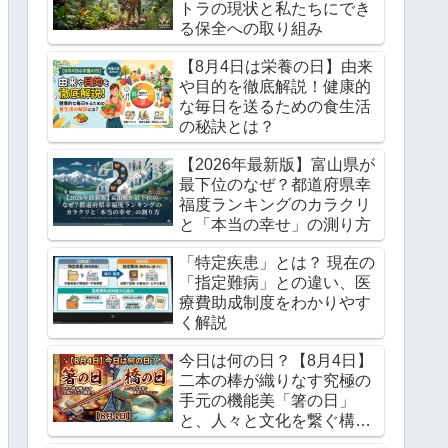
トラの現状と私たちにでき
る保全への取り組み
【8月4日は栄養の日】由来
や目的を徹底解説！健康的
な毎日を送るための食生活
の秘訣とは？
【2026年最新版】富山県が
最下位のなぜ？都道府県幸
福度ランキングのカラクリ
と「本当の幸せ」の測り方
「特定疾患」とは？ 現在の
「指定難病」との違い、医
療費助成制度をわかりやす
く解説
今日は何の日？【8月4日】
二本の棒が織りなす究極の
手元の機能美「箸の日」
と、人々と文化を繋ぐ構造
力学のロマン「橋の日」