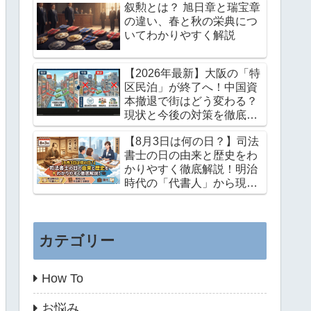
叙勲とは？ 旭日章と瑞宝章
の違い、春と秋の栄典につ
いてわかりやすく解説
【2026年最新】大阪の「特
区民泊」が終了へ！中国資
本撤退で街はどう変わる？
現状と今後の対策を徹底解
説
【8月3日は何の日？】司法
書士の日の由来と歴史をわ
かりやすく徹底解説！明治
時代の「代書人」から現代
までの感動の歩み
カテゴリー
How To
お悩み