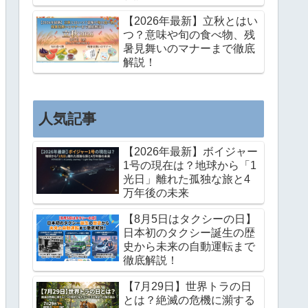
【2026年最新】立秋とはい
つ？意味や旬の食べ物、残
暑見舞いのマナーまで徹底
解説！
人気記事
【2026年最新】ボイジャー
1号の現在は？地球から「1
光日」離れた孤独な旅と4
万年後の未来
【8月5日はタクシーの日】
日本初のタクシー誕生の歴
史から未来の自動運転まで
徹底解説！
【7月29日】世界トラの日
とは？絶滅の危機に瀕する