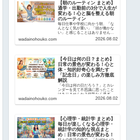
【朝のルーティン まとめ】
通学・出勤前の3分で人生が
変わる！心と脳を整える朝
のルーティン
毎日仕事や学校に向かう朝、「な
んとなく気が重い」「頭が働かな
い」と感じることはありません
か？この記事では、忙しい現代人
2026.08.02
wadainohouko.com
のために、通勤・通学前のたった3
分でサクッと読めて、一日を前向
きにスタートできる「朝のショー
トストーリーと脳内ドリル」を1...
【今日は何の日？まとめ】
日常の景色が変わる！心と
体・知的好奇心を満たす
「記念日」の楽しみ方徹底
解説
「今日は何の日だろう？」とカレ
ンダーを見て不思議に思ったこと
はありませんか？何気なく過ぎて
2026.08.02
wadainohouko.com
いく毎日にも、実は先人たちの知
恵や歴史的なドラマ、そして私た
ちの暮らしを豊かにするヒントが
たくさん隠されています。この記
事では、当ブログで大人気の「今...
【心理学・統計学 まとめ】
毎日が楽しくなる心理学・
統計学の知的な視点まと
め：日常の景色が変わる！
日々の生活の中で、「なぜかいつ